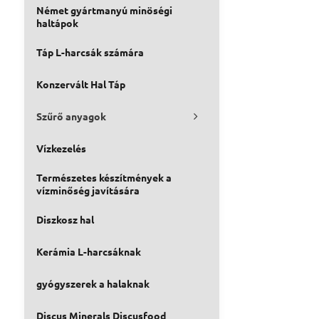
Német gyártmanyú minöségi
haltápok
Táp L-harcsák számára
Konzervált Hal Táp
Szűrő anyagok
Vízkezelés
Természetes készítmények a
vízminőség javítására
Diszkosz hal
Kerámia L-harcsáknak
gyógyszerek a halaknak
Discus Minerals Discusfood