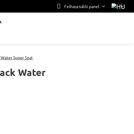
Felhasználói panel
k
r Water Super Szat
lack Water