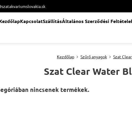
@szatakvariumslovakia.sk
Kezdőlap
Kapcsolat
Szállítás
Általános Szerződési Feltétele
Kezdőlap
Szűrő anyagok
Szat Clea
Szat Clear Water B