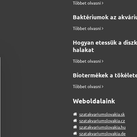
Többet olvasni
Baktériumok az akvár
Többet olvasni
Hogyan etessük a disz
halakat
Többet olvasni
Biotermékek a tökélete
Többet olvasni
Weboldalaink
szatakvariumslovakia.sk
szatakvariumslovakia.cz
szatakvariumslovakia.hu
szatakvariumslovakia.de