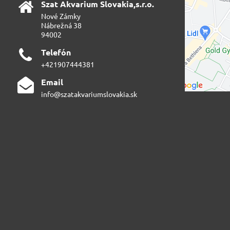
Szat Akvarium Slovakia,s​.r​.o​.
Nové Zámky
Nábrežná 38
94002
Telefón
+421907444381
Email
info@szatakvariumslovakia.sk