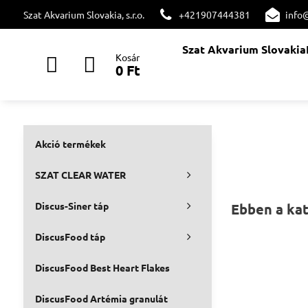
Szat Akvarium Slovakia, s.r.o.
+421907444381
info
Szat Akvarium Slovakia
Kosár
0 Ft
Akció termékek
SZAT CLEAR WATER
Discus-Siner táp
DiscusFood táp
DiscusFood Best Heart Flakes
DiscusFood Artémia granulát