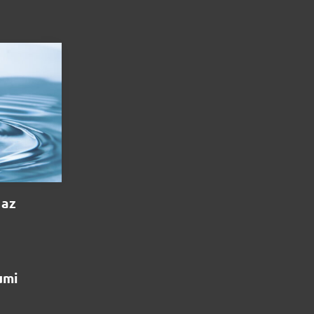
 az
umi