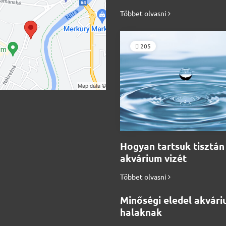
Többet olvasni
205
Hogyan tartsuk tisztán
akvárium vizét
Többet olvasni
Minőségi eledel akvári
halaknak