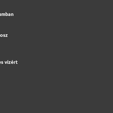
iumban
kosz
s vízért