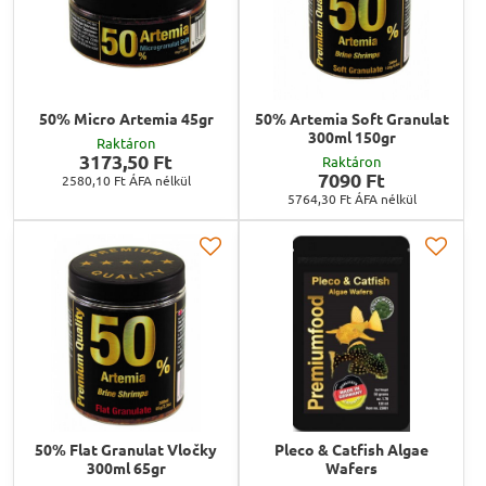
50% Micro Artemia 45gr
50% Artemia Soft Granulat
300ml 150gr
Raktáron
3173,50 Ft
Raktáron
7090 Ft
2580,10 Ft
ÁFA nélkül
5764,30 Ft
ÁFA nélkül
50% Flat Granulat Vločky
Pleco & Catfish Algae
300ml 65gr
Wafers