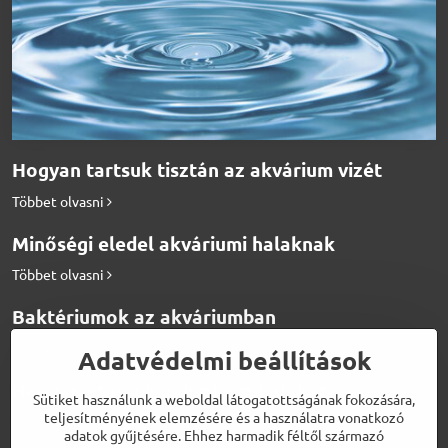
Hogyan tartsuk tisztán az akvárium vizét
Többet olvasni
Minőségi eledel akváriumi halaknak
Többet olvasni
Baktériumok az akváriumban
Többet olvasni
Adatvédelmi beállítások
Hogyan etessük a diszkosz halakat
Sütiket használunk a weboldal látogatottságának fokozására,
teljesítményének elemzésére és a használatra vonatkozó
Többet olvasni
adatok gyűjtésére. Ehhez harmadik féltől származó