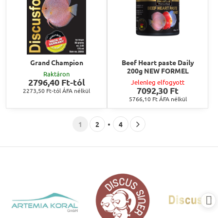
Grand Champion
Beef Heart paste Daily
200g NEW FORMEL
Raktáron
2796,40 Ft-tól
Jelenleg elfogyott
7092,30 Ft
2273,50 Ft-tól
ÁFA nélkül
5766,10 Ft
ÁFA nélkül
1
2
4