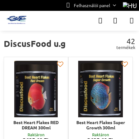
Felhasználói panel
42
DiscusFood u.g
termékek
Best Heart Flakes RED
Best Heart Flakes Super
DREAM 300ml
Growth 300ml
Raktáron
Raktáron