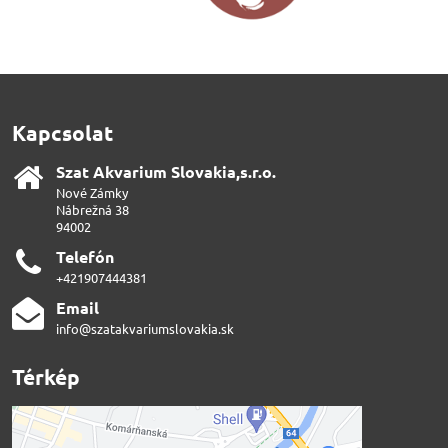
Kapcsolat
Szat Akvarium Slovakia,s​.r​.o​.
Nové Zámky
Nábrežná 38
94002
Telefón
+421907444381
Email
info@szatakvariumslovakia.sk
Térkép