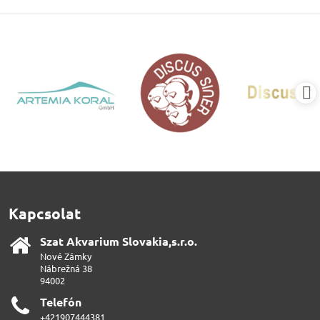
Kapcsolat
Szat Akvarium Slovakia,s​.r​.o​.
Nové Zámky
Nábrežná 38
94002
Telefón
+421907444381