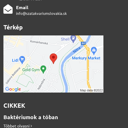
Email
info@szatakvariumslovakia.sk
Térkép
CIKKEK
Baktériumok a tóban
Többet olvasni