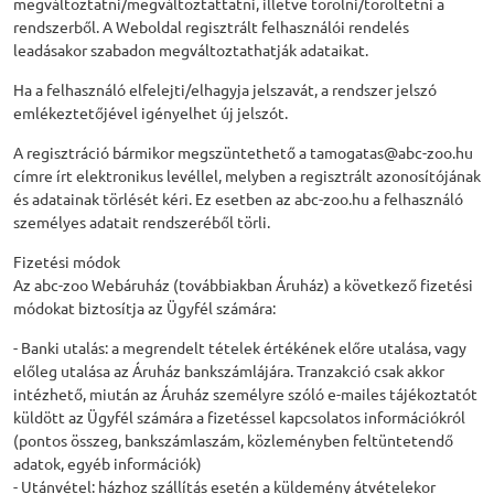
megváltoztatni/megváltoztattatni, illetve törölni/töröltetni a
rendszerből. A Weboldal regisztrált felhasználói rendelés
leadásakor szabadon megváltoztathatják adataikat.
Ha a felhasználó elfelejti/elhagyja jelszavát, a rendszer jelszó
emlékeztetőjével igényelhet új jelszót.
A regisztráció bármikor megszüntethető a tamogatas@abc-zoo.hu
címre írt elektronikus levéllel, melyben a regisztrált azonosítójának
és adatainak törlését kéri. Ez esetben az abc-zoo.hu a felhasználó
személyes adatait rendszeréből törli.
Fizetési módok
Az abc-zoo Webáruház (továbbiakban Áruház) a következő fizetési
módokat biztosítja az Ügyfél számára:
- Banki utalás: a megrendelt tételek értékének előre utalása, vagy
előleg utalása az Áruház bankszámlájára. Tranzakció csak akkor
intézhető, miután az Áruház személyre szóló e-mailes tájékoztatót
küldött az Ügyfél számára a fizetéssel kapcsolatos információkról
(pontos összeg, bankszámlaszám, közleményben feltüntetendő
adatok, egyéb információk)
- Utánvétel: házhoz szállítás esetén a küldemény átvételekor