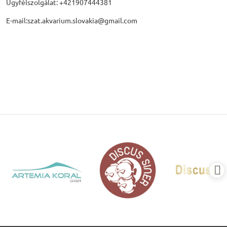
Ügyfélszolgálat: +421907444381
E-mail:szat.akvarium.slovakia@gmail.com