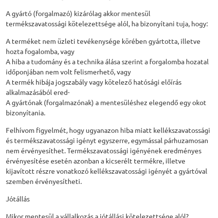
A gyártó (forgalmazó) kizárólag akkor mentesül
termékszavatossági kötelezettsége alól, ha bizonyítani tuja, hogy:
A terméket nem üzleti tevékenysége körében gyártotta, illetve
hozta fogalomba, vagy
A hiba a tudomány és a technika álása szerint a forgalomba hozatal
időponjában nem volt felismerhető, vagy
A termék hibája jogszabály vagy kötelező hatósági előírás
alkalmazásából ered-
A gyártónak (forgalmazónak) a mentesüléshez elegendő egy okot
bizonyítania.
Felhívom figyelmét, hogy ugyanazon hiba miatt kellékszavatossági
és termékszavatossági igényt egyszerre, egymással párhuzamosan
nem érvényesíthet. Termékszavatossági igényének eredményes
érvényesítése esetén azonban a kicserélt termékre, illetve
kijavított részre vonatkozó kellékszavatossági igényét a gyártóval
szemben érvényesítheti.
Jótállás
Mikor mentesül a vállalkozás a jótállási kötelezettsége alól?