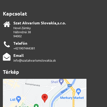
Kapcsolat
Szat Akvarium Slovakia,s​.r​.o​.
Nové Zámky
Nábrežná 38
94002
Telefón
+421907444381
Email
info@szatakvariumslovakia.sk
Térkép