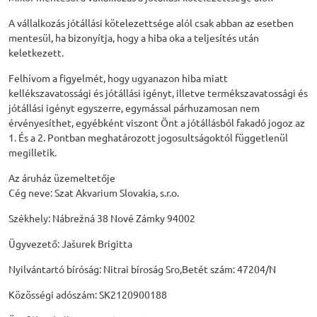
A vállalkozás jótállási kötelezettsége alól csak abban az esetben
mentesül, ha bizonyítja, hogy a hiba oka a teljesítés után
keletkezett.
Felhívom a figyelmét, hogy ugyanazon hiba miatt
kellékszavatossági és jótállási igényt, illetve termékszavatossági és
jótállási igényt egyszerre, egymással párhuzamosan nem
érvényesíthet, egyébként viszont Önt a jótállásból fakadó jogoz az
1. És a 2. Pontban meghatározott jogosultságoktól függetlenül
megilletik.
Az áruház üzemeltetője
Cég neve: Szat Akvarium Slovakia, s.r.o.
Székhely: Nábrežná 38 Nové Zámky 94002
Ügyvezető: Jašurek Brigitta
Nyilvántartó bíróság: Nitrai bíroság Sro,Betét szám: 47204/N
Közösségi adószám: SK2120900188