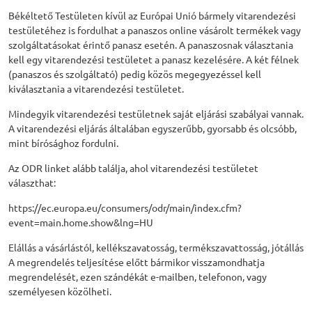
Békéltető Testületen kívül az Európai Unió bármely vitarendezési
testületéhez is fordulhat a panaszos online vásárolt termékek vagy
szolgáltatásokat érintő panasz esetén. A panaszosnak választania
kell egy vitarendezési testületet a panasz kezelésére. A két félnek
(panaszos és szolgáltató) pedig közös megegyezéssel kell
kiválasztania a vitarendezési testületet.
Mindegyik vitarendezési testületnek saját eljárási szabályai vannak.
A vitarendezési eljárás általában egyszerűbb, gyorsabb és olcsóbb,
mint bírósághoz fordulni.
Az ODR linket alább találja, ahol vitarendezési testületet
választhat:
https://ec.europa.eu/consumers/odr/main/index.cfm?
event=main.home.show&lng=HU
Elállás a vásárlástól, kellékszavatosság, termékszavattosság, jótállás
A megrendelés teljesítése előtt bármikor visszamondhatja
megrendelését, ezen szándékát e-mailben, telefonon, vagy
személyesen közölheti.