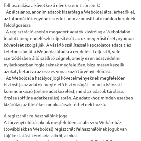
felhasználása a következő elvek szerint történik:
- Az általános, anonim adatok kizárólag a Weboldal által érhetők el,
az információk egyének szerint nem azonosítható módon kerülnek
feldolgozásra
- A regisztráció esetén megadott adatok kizárólag a Weboldalon
leadott megrendelések teljesítését, azok megerősítését, nyomon
követését szolgálják. A vásárló szállítással kapcsolatos adatait és
telefonszámát a Weboldal átadja a rendelést teljesítő, vele
szerződésben álló szállító cégnek, amely ezen adatvédelmi
nyilatkozatban foglaltaknak megfelelően, bizalmasan kezelik
azokat, betartva az összes vonatkozó törvényi előírást.
- Az Weboldal a hatályos jogi követelményeknek megfelelően
biztosítja az adatok megfelelő biztonságát - mind a hálózati
kommunikáció (online adatkezelés), mind az adatok tárolása,
őrzése (offline adatkezelés) során. Az adatokhoz minden esetben
kizárólag az illetékes munkatársak férhetnek hozzá.
A regisztrált felhasználóink jogai
A törvényi előírásoknak megfelelően az abc-zoo Webáruház
(továbbiakban Weboldal) regisztrált felhasználóinak joguk van
tájékoztatást kérni adataikról, azokat