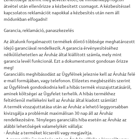
átvétel után ellenőrizze a kézbesített csomagot. A kézbesítéssel
kapcsolatos reklamációt napokkal a kézbesítés után nem áll
módunkban elfogadni!
Garancia, reklamáció, panaszkezelés
Az általunk forgalmazott termékek döntő többsége meghatározott
idejű garanciával rendelkezik. A garancia érvényesítéséhez
nélkülözhetetlen az Áruház által kiállított számla, mely mint
garancia levél funkcionál. Ezt a dokumentumot gondosan őrizze
meg!
Garanciális meghibásodást az Ügyfélnek jeleznie kell az Áruház felé
e-mail formájában, vagy telefonon. Előzetes megbészélés szerint
az Ügyfélnek gondoskodnia kell a hibás termék visszajuttatásáról,
aminek költségei az Ügyfelet terhelik. A hibás termékhez
feltétlenül mellékelni kell az Áruház által kiadott számlát!
A termék visszajuttatása után az Áruház a lehető leggyorsabban
kivizsgálja a problémát maximálisan 30 nap áll az Áruház
rendelkezésére. Tényleges garanciális hiba esetén az Áruház az
alábbi lehetőségek valamelyikét vállalja:
- Áruház a terméket kicseréli vagy megjavítja.