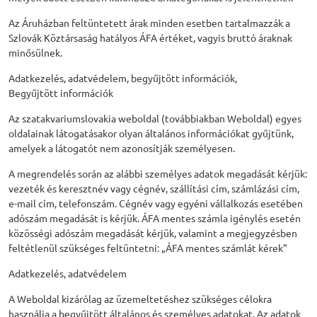
Az Áruházban feltüntetett árak minden esetben tartalmazzák a
Szlovák Köztársaság hatályos ÁFA értéket, vagyis bruttó áraknak
minősülnek.
Adatkezelés, adatvédelem, begyűjtött információk,
Begyűjtött információk
Az szatakvariumslovakia weboldal (továbbiakban Weboldal) egyes
oldalainak látogatásakor olyan általános információkat gyűjtünk,
amelyek a látogatót nem azonosítják személyesen.
A megrendelés során az alábbi személyes adatok megadását kérjük:
vezeték és keresztnév vagy cégnév, szállítási cím, számlázási cím,
e-mail cím, telefonszám. Cégnév vagy egyéni vállalkozás esetében
adószám megadását is kérjük. ÁFA mentes számla igénylés esetén
közösségi adószám megadását kérjük, valamint a megjegyzésben
feltétlenül szükséges feltüntetni: „ÁFA mentes számlát kérek"
Adatkezelés, adatvédelem
A Weboldal kizárólag az üzemeltetéshez szükséges célokra
használja a begyűjtött általános és személyes adatokat. Az adatok