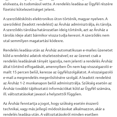
elolvasta, és tudomásul vette. A rendelés leadása az Ügyfél részére
fizetési kötelezettséget jelent.
A szerződéskötés elektronikus úton történik, magyar nyelven. A
szerződést (leadott rendelést) az Áruház adminisztrálja, és tárolja.
A szerződés tárolása határozatlan ideig történik, azt az Áruház a
tárolás ideje alatt bármikor vissza tudja keresni. A szerződés nem
utal semmilyen magatartási kódexre.
Rendelés leadása után az Áruház automatikusan e-mailes üzenetet
küld a rendelési adatok részletezésével; ez az üzenet csak a
rendelés leadásának tényét igazolja, nem jelenti a rendelés Áruház
által történő elfogadását, amennyiben Ön nem kap visszaigazoló e-
mailt 15 percen belül, keresse az ügyfélszolgálatot. A visszaigazoló
e-mail a megrendelés megerősítésére szolgál. A leadott rendelést
az Áruház 1-2 munkanapon belül adminisztrálja. Szükség esetén az
Áruház további tájékoztató információkat küld az Ügyfél számára,
ill. változtatásokat javasol a helyzettől függően.
Az Áruház fenntartja a jogot, hogy szükség esetén ésszerű
technikai, vagy más jellegű módosításokat alkalmazzon, akár a
rendelés leadása után. A változtatásokról minden esetben