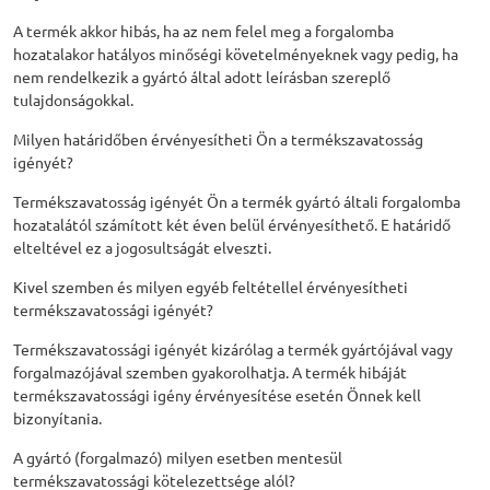
A termék akkor hibás, ha az nem felel meg a forgalomba
hozatalakor hatályos minőségi követelményeknek vagy pedig, ha
nem rendelkezik a gyártó által adott leírásban szereplő
tulajdonságokkal.
Milyen határidőben érvényesítheti Ön a termékszavatosság
igényét?
Termékszavatosság igényét Ön a termék gyártó általi forgalomba
hozatalától számított két éven belül érvényesíthető. E határidő
elteltével ez a jogosultságát elveszti.
Kivel szemben és milyen egyéb feltétellel érvényesítheti
termékszavatossági igényét?
Termékszavatossági igényét kizárólag a termék gyártójával vagy
forgalmazójával szemben gyakorolhatja. A termék hibáját
termékszavatossági igény érvényesítése esetén Önnek kell
bizonyítania.
A gyártó (forgalmazó) milyen esetben mentesül
termékszavatossági kötelezettsége alól?