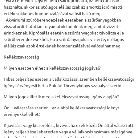
- Ha a terméket Ügyfél nem csak kipróbálta, hanem tartósan
használta, akkor az utólagos elállás csak az amortizáció miatti
értékcsökkenés kompenzálásával valósítható meg.
- Akváriumi szűrőberendezések esetében a szűrőanyagokban
visszafordíthatatlan folyamatok indulnak meg, amint vízzel
érintkeznek. Kipróbálás esetén a szűrőanyagokat távolítsa el a
szűrőberendezésekből. Ha a szűrőanyagokat víz érte, utólagos
elállás csak azok értékének kompenzálásával valósulhat meg.
Kellékszavatosság
Milyen esetben élhet a kellékszavatosság jogával?
Hibás teljesítés esetén a vállalkozással szemben kellékszavatossági
igényt érvényesíthet a Polgári Törvénykönyv szabályai szerint.
Milyen jogok illetik meg a kellékszavatossági igény alapján?
Ön- - választása szerint – az alábbi kellékszavatossági igényt
érvényekkel élhet:
Kijavítást vagy kicserélést, kivéve, ha ezek közül Ön által választott
igény teljesítése lehetetlen vagy a vállalkozás számára más igénye