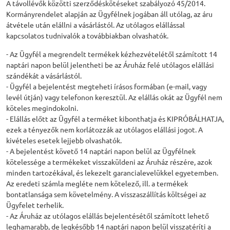
A távollévők közötti szerződéskötéseket szabályozó 45/2014.
Kormányrendelet alapján az Ügyfélnek jogában áll utólag, az áru
átvétele után elállni a vásárlástól. Az utólagos elállással
kapcsolatos tudnivalók a továbbiakban olvashatók.
- Az Ügyfél a megrendelt termékek kézhezvételétől számított 14
naptári napon belül jelentheti be az Áruház felé utólagos elállási
szándékát a vásárlástól.
- Ügyfél a bejelentést megteheti írásos formában (e-mail, vagy
levél útján) vagy telefonon keresztül. Az elállás okát az Ügyfél nem
köteles megindokolni.
- Elállás előtt az Ügyfél a terméket kibonthatja és KIPRÓBÁLHATJA,
ezek a tényezők nem korlátozzák az utólagos elállási jogot. A
kivételes esetek lejjebb olvashatók.
- A bejelentést követő 14 naptári napon belül az Ügyfélnek
kötelessége a termékeket visszaküldeni az Áruház részére, azok
minden tartozékával, és lekezelt garancialevelükkel egyetemben.
Az eredeti számla megléte nem kötelező, ill. a termékek
bontatlansága sem követelmény. A visszaszállítás költségei az
Ügyfelet terhelik.
- Az Áruház az utólagos elállás bejelentésétől számított lehető
leghamarabb, de legkésőbb 14 naptári napon belül visszatéríti a