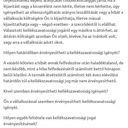
teljesítéséhez képest aránytalan többletköltséggel járna. Ha a
kijavítást vagy a kicserélést nem kérte, illetve nem kérhette, úgy
igényelheti az ellenszolgáltatás arányos leszállítását vagy a hibát a
vállalkozás költségére Ön is kijavíthatja, illetve mással
kijavíttathatja vagy – végső esetben - a szerződéstől is elállhat.
Választott kellékszavatossági jogáról egy másikra is áttérhet, az
áttérés költségét azonban Ön viseli, kivéve, ha az indokolt volt,
vagy arra a vállalkozás adott okot.
Milyen határidőben érvényesítheti a kellékszavatossági igényét?
A vásárló köteles a hibát annak felfedezése után haladéktalanul, de
nem később, mint a hiba felfedezésétől számított kettő hónapon
belül közölni. A termék átvételétől számított két éves elévülési
határidőn túl a kellékszavatossági jog már nem érvényesíthető.
Kivel szemben érvényesítheti kellékszavatosság igényeit?
Ön a vállalkozással szemben érvényesítheti kellékszavatossági
igényét.
Milyen egyéb feltétele van kellékszavatossági jogai
érvényesítésének?