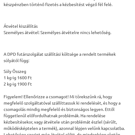
készpénzben történő fizetés a kézbesítést végző fél felé.
Átvétel kiszállítás
Személyes átvétel: Személyes átvételre nincs lehetőség.
A DPD futárszolgálat szállítási költsége a rendelt termékek
súlyától függ:
Súly Összeg
1 kg-ig 1600 Ft
2 kg-ig 1900 Ft
Figyelem! Ellenőrizze a csomagot! Mi törekszünk rá, hogy
megfelelő szolgáltatóval szállíttassuk ki rendelését, és hogy a
csomagolás mindig megfelelő és biztonságos legyen. Ettől
függetlenül előfordulhatnak problémák. Ha rendelése
kézbesítésekor, vagy átvétele után problémát észlel (sérült,
működésképtelen a termék), azonnal lépjen velünk kapcsolatba.
Lehetősége szerint még átvétel előtt, de mindenképp rögtön