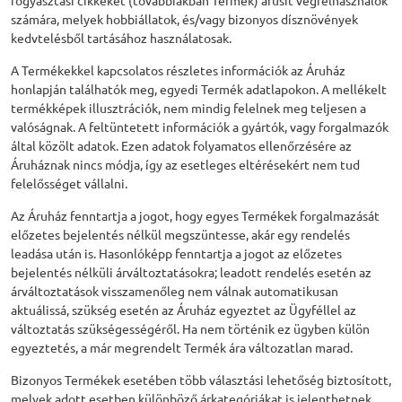
fogyasztási cikkeket (továbbiakban Termék) árusít végfelhasználók
számára, melyek hobbiállatok, és/vagy bizonyos dísznövények
kedvtelésből tartásához használatosak.
A Termékekkel kapcsolatos részletes információk az Áruház
honlapján találhatók meg, egyedi Termék adatlapokon. A mellékelt
termékképek illusztrációk, nem mindig felelnek meg teljesen a
valóságnak. A feltüntetett információk a gyártók, vagy forgalmazók
által közölt adatok. Ezen adatok folyamatos ellenőrzésére az
Áruháznak nincs módja, így az esetleges eltérésekért nem tud
felelősséget vállalni.
Az Áruház fenntartja a jogot, hogy egyes Termékek forgalmazását
előzetes bejelentés nélkül megszüntesse, akár egy rendelés
leadása után is. Hasonlóképp fenntartja a jogot az előzetes
bejelentés nélküli árváltoztatásokra; leadott rendelés esetén az
árváltoztatások visszamenőleg nem válnak automatikusan
aktuálissá, szükség esetén az Áruház egyeztet az Ügyféllel az
változtatás szükségességéről. Ha nem történik ez ügyben külön
egyeztetés, a már megrendelt Termék ára változatlan marad.
Bizonyos Termékek esetében több választási lehetőség biztosított,
melyek adott esetben különböző árkategóriákat is jelenthetnek