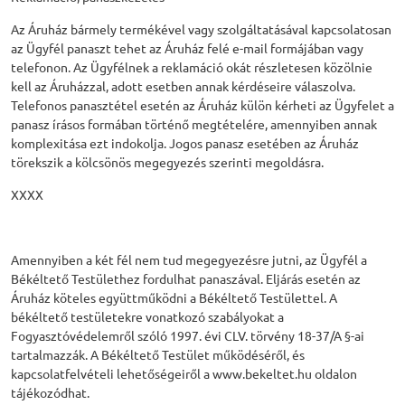
Az Áruház bármely termékével vagy szolgáltatásával kapcsolatosan
az Ügyfél panaszt tehet az Áruház felé e-mail formájában vagy
telefonon. Az Ügyfélnek a reklamáció okát részletesen közölnie
kell az Áruházzal, adott esetben annak kérdéseire válaszolva.
Telefonos panasztétel esetén az Áruház külön kérheti az Ügyfelet a
panasz írásos formában történő megtételére, amennyiben annak
komplexitása ezt indokolja. Jogos panasz esetében az Áruház
törekszik a kölcsönös megegyezés szerinti megoldásra.
XXXX
Amennyiben a két fél nem tud megegyezésre jutni, az Ügyfél a
Békéltető Testülethez fordulhat panaszával. Eljárás esetén az
Áruház köteles együttműködni a Békéltető Testülettel. A
békéltető testületekre vonatkozó szabályokat a
Fogyasztóvédelemről szóló 1997. évi CLV. törvény 18-37/A §-ai
tartalmazzák. A Békéltető Testület működéséről, és
kapcsolatfelvételi lehetőségeiről a www.bekeltet.hu oldalon
tájékozódhat.