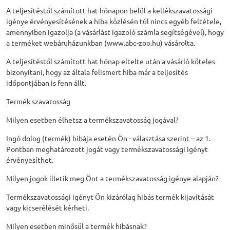
A teljesítéstől számított hat hónapon belül a kellékszavatossági
igénye érvényesítésének a hiba közlésén túl nincs egyéb feltétele,
amennyiben igazolja (a vásárlást igazoló számla segítségével), hogy
a terméket webáruházunkban (www.abc-zoo.hu) vásárolta.
A teljesítéstől számított hat hónap eltelte után a vásárló köteles
bizonyítani, hogy az általa felismert hiba már a teljesítés
időpontjában is fenn állt.
Termék szavatosság
Milyen esetben élhetsz a termékszavatosság jogával?
Ingó dolog (termék) hibája esetén Ön - választása szerint – az 1.
Pontban meghatározott jogát vagy termékszavatossági igényt
érvényesíthet.
Milyen jogok illetik meg Önt a termékszavatosság igénye alapján?
Termékszavatossági igényt Ön kizárólag hibás termék kijavítását
vagy kicserélését kérheti.
Milyen esetben minősül a termék hibásnak?