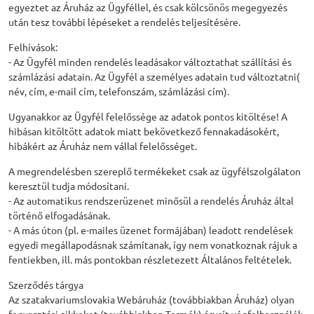
egyeztet az Áruház az Ügyféllel, és csak kölcsönös megegyezés
után tesz további lépéseket a rendelés teljesítésére.
Felhívások:
- Az Ügyfél minden rendelés leadásakor változtathat szállítási és
számlázási adatain. Az Ügyfél a személyes adatain tud változtatni(
név, cím, e-mail cím, telefonszám, számlázási cím).
Ugyanakkor az Ügyfél felelőssége az adatok pontos kitöltése! A
hibásan kitöltött adatok miatt bekövetkező fennakadásokért,
hibákért az Áruház nem vállal felelősséget.
A megrendelésben szereplő termékeket csak az ügyfélszolgálaton
keresztül tudja módosítani.
- Az automatikus rendszerüzenet minősül a rendelés Áruház által
történő elfogadásának.
- A más úton (pl. e-mailes üzenet formájában) leadott rendelések
egyedi megállapodásnak számítanak, így nem vonatkoznak rájuk a
fentiekben, ill. más pontokban részletezett Általános feltételek.
Szerződés tárgya
Az szatakvariumslovakia Webáruház (továbbiakban Áruház) olyan