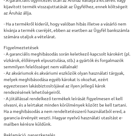
- A garanciális ügyintézés után az Áruház vállalja a kicserélt vagy
kijavított termék visszajuttatását az Ügyfélhez, ennek költségeit
az Áruház állja.
- Ha a termékről kiderül, hogy valóban hibás illetve a vásárló nem
kívánja a termék cseréjét, ebben az esetben az Ügyfél bankszámla
számára utaljuk a vételárat.
Figyelmeztetések
- A garanciális meghibásodás során keletkező kapcsolt károkért (pl.
vízkárok, élőlények elpusztulása, stb.) a gyártók és forgalmazók
semmilyen felelősséget nem vállalnak!
- Az akváriumok és akváriumi eszközök olyan használati tárgyak,
melyek meghibásodása egyéb károkat is okozhat, ezért
egyeztessen lakásbiztosítójával az ilyen jellegű károk
rendezésének lehetőségeiről.
- A jótállással rendelkező termékek leírását figyelmesen el kell
olvasni, és a leírtakat minden körülmények között be kell tartani.
Ha a meghibásodás a nem rendeltetésszerű használatból ered, a
garancia érvényét veszti. Magyar nyelvű használati utasítást e-
mailben kérésre küldünk.
Reklamáció, panaszkezelés