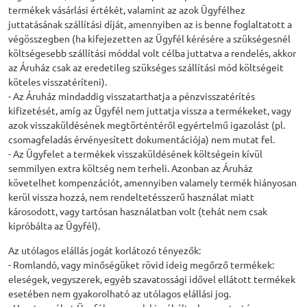
termékek vásárlási értékét, valamint az azok Ügyfélhez
juttatásának szállítási díját, amennyiben az is benne foglaltatott a
végösszegben (ha kifejezetten az Ügyfél kérésére a szükségesnél
költségesebb szállítási móddal volt célba juttatva a rendelés, akkor
az Áruház csak az eredetileg szükséges szállítási mód költségeit
köteles visszatéríteni).
- Az Áruház mindaddig visszatarthatja a pénzvisszatérítés
kifizetését, amíg az Ügyfél nem juttatja vissza a termékeket, vagy
azok visszaküldésének megtörténtéről egyértelmű igazolást (pl.
csomagfeladás érvényesített dokumentációja) nem mutat fel.
- Az Ügyfelet a termékek visszaküldésének költségein kívül
semmilyen extra költség nem terheli. Azonban az Áruház
követelhet kompenzációt, amennyiben valamely termék hiányosan
kerül vissza hozzá, nem rendeltetésszerű használat miatt
károsodott, vagy tartósan használatban volt (tehát nem csak
kipróbálta az Ügyfél).
Az utólagos elállás jogát korlátozó tényezők:
- Romlandó, vagy minőségüket rövid ideig megőrző termékek:
eleségek, vegyszerek, egyéb szavatossági idővel ellátott termékek
esetében nem gyakorolható az utólagos elállási jog.