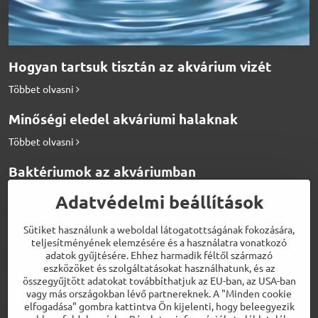
Hogyan tartsuk tisztán az akvárium vizét
Többet olvasni
Minőségi eledel akváriumi halaknak
Többet olvasni
Baktériumok az akváriumban
Többet olvasni
Adatvédelmi beállítások
Hogyan etessük a diszkosz halakat
Sütiket használunk a weboldal látogatottságának fokozására,
teljesítményének elemzésére és a használatra vonatkozó
Többet olvasni
adatok gyűjtésére. Ehhez harmadik féltől származó
eszközöket és szolgáltatásokat használhatunk, és az
Biotermékek a tökéletes vízért
összegyűjtött adatokat továbbíthatjuk az EU-ban, az USA-ban
vagy más országokban lévő partnereknek. A "Minden cookie
Többet olvasni
elfogadása" gombra kattintva Ön kijelenti, hogy beleegyezik