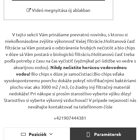
Videó megnyitása új ablakban
V tejto sekcii Vám prinášame prevratnú novinku, s ktorou si
niekoľkonásobne zvýšite výkonnosť Vašej filtrácie.Molitanová časť
filtrácie sa Vám postará o odstránenie hrubých nečistôt a bio chips
v dóze sá Vám postará o biologickú filtráciu.Molitanovú časť treba
podľa potreby z času na čas vyčistiť (vyžmýkať pri údržbe vo vedre s
akvarijnou vodou).
N
ikdy nečistite horúcou vodovodnou
vodou!
Bio chips v dóze je samočistiaci.Bio chips vďaka
vysokoporéznemu povrchu dokáže pokryť nitrifikačnými baktériami
plochu viac ako 3000 m2 / m3, čo žiadny iný filtračný materiál
nedokáže! Pri nákupe si prosím starostlivo vyberte výšku dózy!
Starostlivo si vyberte výkonný vzduchovač! V prípade nejasností nás
neváhajte kontaktovať na telefónnom čísle
+421907444381
Pozíciók
Paraméterek