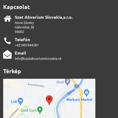
Kapcsolat
Szat Akvarium Slovakia,s​.r​.o​.
Nové Zámky
Nábrežná 38
94002
Telefón
+421907444381
Email
info@szatakvariumslovakia.sk
Térkép