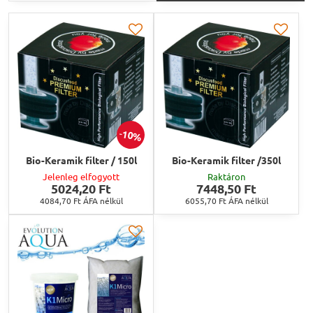
10%
Bio-Keramik filter / 150l
Bio-Keramik filter /350l
Jelenleg elfogyott
Raktáron
5024,20 Ft
7448,50 Ft
4084,70 Ft
ÁFA nélkül
6055,70 Ft
ÁFA nélkül