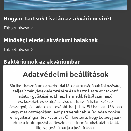
Hogyan tartsuk tisztán az akvárium vizét
Többet olvasni
Minőségi eledel akváriumi halaknak
Többet olvasni
Baktériumok az akváriumban
Többet olvasni
Adatvédelmi beállítások
Hogyan etessük a diszkosz halakat
Sütiket használunk a weboldal látogatottságának fokozására,
teljesítményének elemzésére és a használatra vonatkozó
Többet olvasni
adatok gyűjtésére. Ehhez harmadik féltől származó
eszközöket és szolgáltatásokat használhatunk, és az
Biotermékek a tökéletes vízért
összegyűjtött adatokat továbbíthatjuk az EU-ban, az USA-ban
vagy más országokban lévő partnereknek. A "Minden cookie
Többet olvasni
elfogadása" gombra kattintva Ön kijelenti, hogy beleegyezik
ebbe a feldolgozásba. Részletes információkat alább talál,
Weboldalaink
illetve beállíthatja a beállításait.