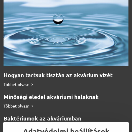
Hogyan tartsuk tisztán az akvárium vizét
Többet olvasni
Minőségi eledel akváriumi halaknak
Többet olvasni
Baktériumok az akváriumban
Többet olvasni
Adatvédelmi beállítások