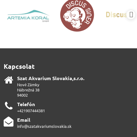
Kapcsolat
Szat Akvarium Slovakia,s​.r​.o​.
Nové Zámky
Nábrežná 38
94002
Telefón
+421907444381
Email
info@szatakvariumslovakia.sk