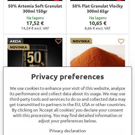
50% Artemia Soft Granulat
50% Flat Granulat Vločky
300ml 150gr
300ml 65gr
Na lageru
Na lageru
17,52 €
10,65 €
14,24 €
excl. VAT
8,66 €
excl. VAT
AKCIA
NOVINKA
NOVINKA
Privacy preferences
10%
We use cookies to enhance your visit of this website, analyze
its performance and collect data about its usage. We may use
50% Artemia Soft XL
Dekapsulovaná Artémia
third-party tools and services to do so and collected data may
Granulat 300ml 150gr
get transmitted to partners in the EU, USA or other countries.
Na lageru
from 3,69 €
By clicking on 'Accept all cookies' you declare your consent
Na lageru
17,52 €
with this processing. You may find detailed information or
from 3 €
excl. VAT
14,24 €
excl. VAT
adjust your preferences below.
Privacy declaration
+200gr REGENERAČNÁ SOĽ
+200gr REGENERAČNÁ SOĽ