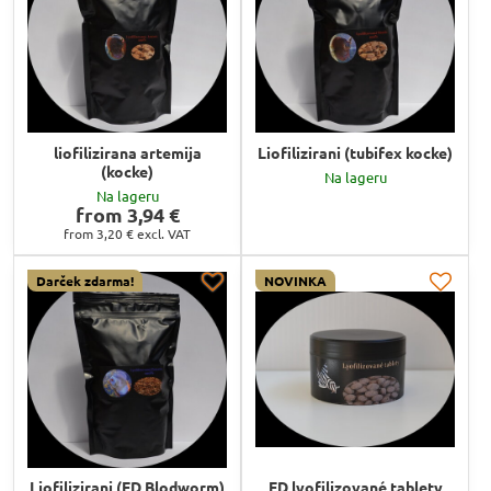
liofilizirana artemija
Liofilizirani (tubifex kocke)
(kocke)
Na lageru
Na lageru
from 3,94 €
from 3,20 €
excl. VAT
Darček zdarma!
NOVINKA
Liofilizirani (FD Blodworm)
FD lyofilizované tablety