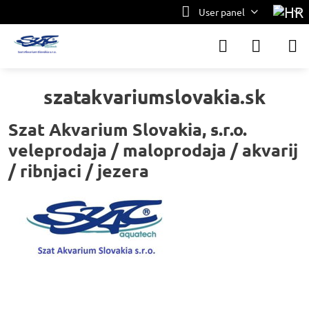
User panel
szatakvariumslovakia.sk
Szat Akvarium Slovakia, s.r.o.
veleprodaja / maloprodaja / akvarij
/ ribnjaci / jezera