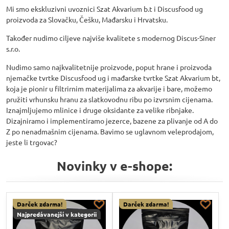
Mi smo ekskluzivni uvoznici Szat Akvarium b.t i Discusfood ug
proizvoda za Slovačku, Češku, Mađarsku i Hrvatsku.
Također nudimo ciljeve najviše kvalitete s modernog Discus-Siner
s.r.o.
Nudimo samo najkvalitetnije proizvode, poput hrane i proizvoda
njemačke tvrtke Discusfood ug i mađarske tvrtke Szat Akvarium bt,
koja je pionir u filtrirnim materijalima za akvarije i bare, možemo
pružiti vrhunsku hranu za slatkovodnu ribu po izvrsnim cijenama.
Iznajmljujemo mlinice i druge oksidante za velike ribnjake.
Dizajniramo i implementiramo jezerce, bazene za plivanje od A do
Z po nenadmašnim cijenama. Bavimo se uglavnom veleprodajom,
jeste li trgovac?
Novinky v e-shope:
Darček zdarma!
Darček zdarma!
Najpredávanejší v kategorii