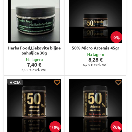
5%
Herbs Food,Ljekovite biljne
50% Micro Artemia 45gr
pahuljice 30g
Na lageru
8,28 €
Na lageru
7,40 €
6,73 €
excl. VAT
6,02 €
excl. VAT
AKCIA
10%
20%