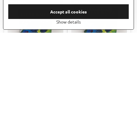
ZDARMA!
ZDARMA!
Kristalno čista voda!
Accept all cookies
Show details
SZAT Clear Water Original
SZAT Clear Water Original
PLUS B1 pre 0-30l rozmer
PLUS B2 pre 30-75l
7x13cm +Protein Filter
rozmer11x13cm +Protein
Technologi!
Filter Technologi!
Na lageru
Na lageru
8,20 €
9,80 €
6,67 €
excl. VAT
7,97 €
excl. VAT
+200gr REGENERAČNÁ SOĽ
+200gr REGENERAČNÁ SOĽ
ZDARMA!
ZDARMA!
Kristalno čista voda!
Kristalno čista voda!