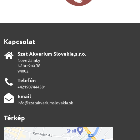
Kapcsolat
Szat Akvarium Slovakia,s​.r​.o​.
Nové Zámky
Nábrežná 38
94002
Telefón
+421907444381
Email
info@szatakvariumslovakia.sk
Térkép