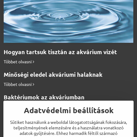
Hogyan tartsuk tisztán az akvárium vizét
Többet olvasni
Minőségi eledel akváriumi halaknak
Többet olvasni
Baktériumok az akváriumban
Többet olvasni
Adatvédelmi beállítások
Hogyan etessük a diszkosz halakat
Sütiket használunk a weboldal látogatottságának fokozására,
teljesítményének elemzésére és a használatra vonatkozó
Többet olvasni
adatok gyűjtésére. Ehhez harmadik féltől származó