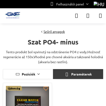
Felhasználói panel
Szűrő anyagok
Szat PO4- minus
Tento produkt bol vyvinutý na odstránenie PO4 z vody.Možnosť
regenerácie až 150x.Vhodné pre chovné akvária a takzvané holodná
(akvaria bez rastlín).
Pozíciók
Paraméterek
Újdonság