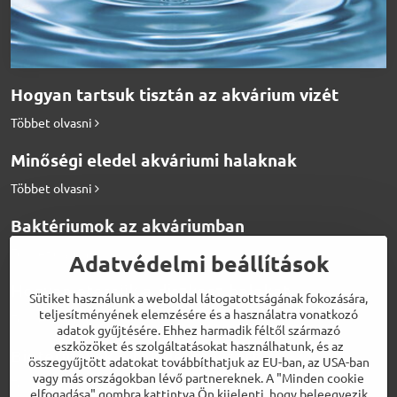
Hogyan tartsuk tisztán az akvárium vizét
Többet olvasni
Minőségi eledel akváriumi halaknak
Többet olvasni
Baktériumok az akváriumban
Többet olvasni
Adatvédelmi beállítások
Hogyan etessük a diszkosz halakat
Sütiket használunk a weboldal látogatottságának fokozására,
teljesítményének elemzésére és a használatra vonatkozó
Többet olvasni
adatok gyűjtésére. Ehhez harmadik féltől származó
eszközöket és szolgáltatásokat használhatunk, és az
Biotermékek a tökéletes vízért
összegyűjtött adatokat továbbíthatjuk az EU-ban, az USA-ban
vagy más országokban lévő partnereknek. A "Minden cookie
Többet olvasni
elfogadása" gombra kattintva Ön kijelenti, hogy beleegyezik