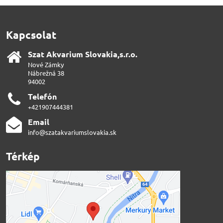
Kapcsolat
Szat Akvarium Slovakia,s​.r​.o​.
Nové Zámky
Nábrežná 38
94002
Telefón
+421907444381
Email
info@szatakvariumslovakia.sk
Térkép