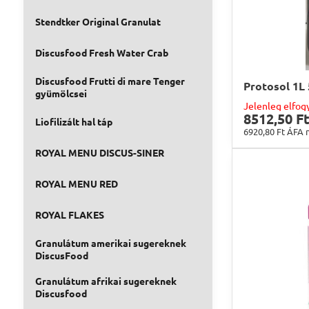
Stendtker Original Granulat
Discusfood Fresh Water Crab
Discusfood Frutti di mare Tenger
Protosol 1L 
gyümölcsei
Jelenleg elfog
8512,50 F
Liofilizált hal táp
6920,80 Ft
ÁFA n
ROYAL MENU DISCUS-SINER
ROYAL MENU RED
ROYAL FLAKES
Granulátum amerikai sugereknek
DiscusFood
Granulátum afrikai sugereknek
Discusfood