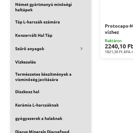
Német gyártmanyú minöségi
haltápok
Táp L-harcsák számára
Protocaps-M
vízhez
Konzervált Hal Táp
Raktáron
2240,10 F
Szűrő anyagok
1821,30 Ft
ÁFA n
Vízkezelés
Természetes készítmények a
vízminőség javítására
Diszkosz hal
Kerámia L-harcsáknak
gyógyszerek a halaknak
Discus Minerals Discusfood