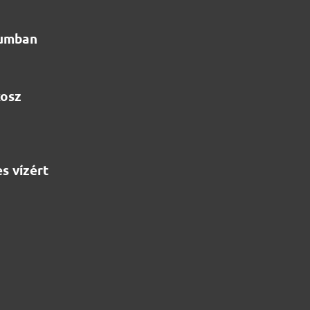
iumban
kosz
s vízért