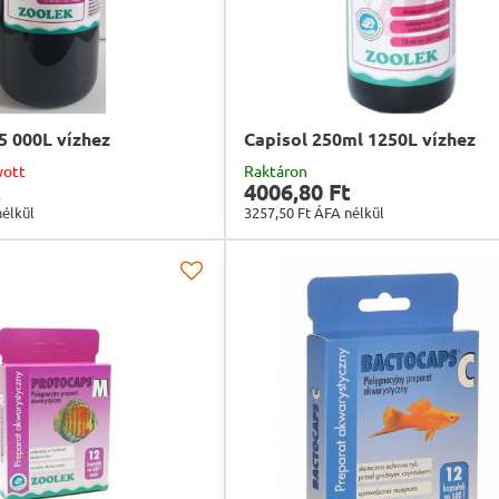
5 000L vízhez
Capisol 250ml 1250L vízhez
yott
Raktáron
t
4006,80 Ft
élkül
3257,50 Ft
ÁFA nélkül