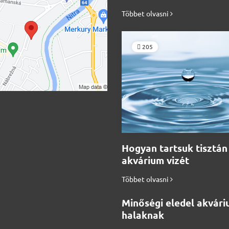
Többet olvasni
205
Hogyan tartsuk tisztán
akvárium vizét
Többet olvasni
Minőségi eledel akvári
halaknak