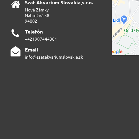
Szat Akvarium Slovakia,s​.r​.o​.
Nové Zámky
Nábrežná 38
94002
Telefón
+421907444381
Email
info@szatakvariumslovakia.sk