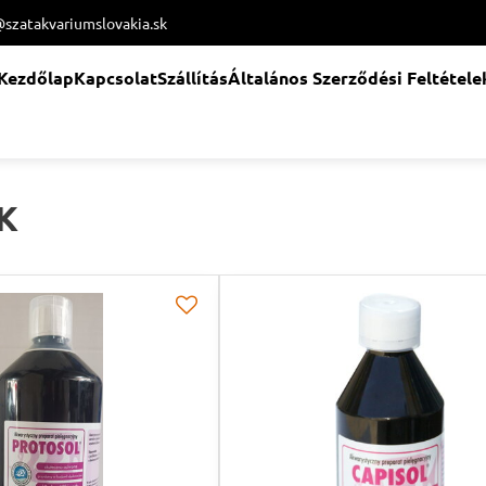
@szatakvariumslovakia.sk
Kezdőlap
Kapcsolat
Szállítás
Általános Szerződési Feltétele
K