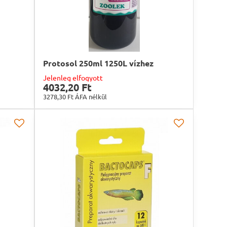
Protosol 250ml 1250L vízhez
Jelenleg elfogyott
4032,20 Ft
3278,30 Ft
ÁFA nélkül