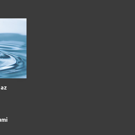
 az
umi