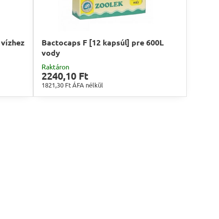
 vízhez
Bactocaps F [12 kapsúl] pre 600L
vody
Raktáron
2240,10 Ft
1821,30 Ft
ÁFA nélkül