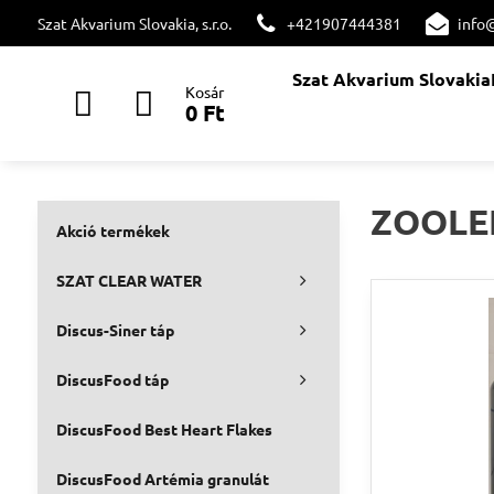
Szat Akvarium Slovakia, s.r.o.
+421907444381
info
Szat Akvarium Slovakia
Kosár
0 Ft
ZOOLE
Akció termékek
SZAT CLEAR WATER
Discus-Siner táp
DiscusFood táp
DiscusFood Best Heart Flakes
DiscusFood Artémia granulát