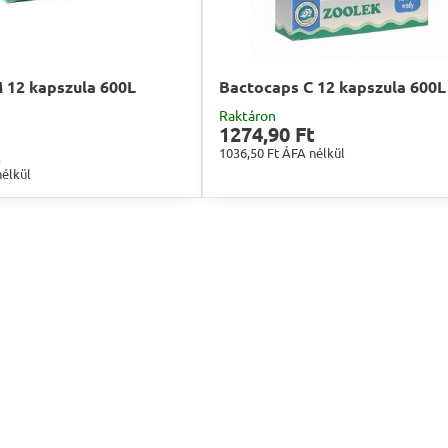
 12 kapszula 600L
Bactocaps C 12 kapszula 600L
Raktáron
1274,90 Ft
t
1036,50 Ft
ÁFA nélkül
élkül