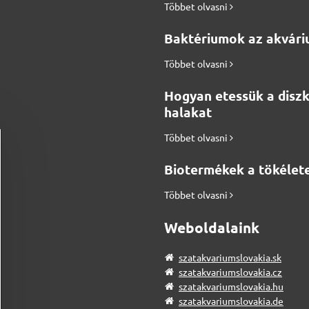
Többet olvasni
Baktériumok az akvár
Többet olvasni
Hogyan etessük a disz
halakat
Többet olvasni
Biotermékek a tökélete
Többet olvasni
Weboldalaink
szatakvariumslovakia.sk
szatakvariumslovakia.cz
szatakvariumslovakia.hu
szatakvariumslovakia.de