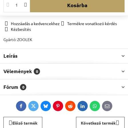
Kosárba
Hozzáadás a kedvencekhez
Termékre vonatkozó kérdés
Kézbesítés
Gyártó:
ZOOLEK
Leírás
Vélemények
0
Fórum
0
Facebook
Twitter
Bluesky
Pinterest
Reddit
LinkedIn
WhatsApp
E-
mail
Előző termék
Következő termék