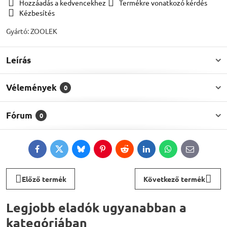
Hozzáadás a kedvencekhez
Termékre vonatkozó kérdés
Kézbesítés
Gyártó:
ZOOLEK
Leírás
Vélemények
0
Fórum
0
Facebook
Twitter
Bluesky
Pinterest
Reddit
LinkedIn
WhatsApp
E-
mail
Előző termék
Következő termék
Legjobb eladók ugyanabban a
kategóriában