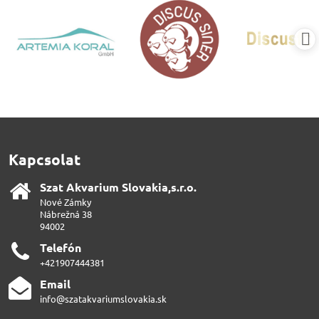
Kapcsolat
Szat Akvarium Slovakia,s​.r​.o​.
Nové Zámky
Nábrežná 38
94002
Telefón
+421907444381
Email
info@szatakvariumslovakia.sk