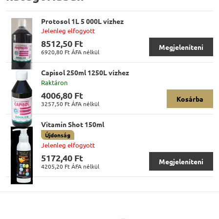
Protosol 1L 5 000L vízhez
Jelenleg elfogyott
8512,50 Ft
Megjeleníteni
6920,80 Ft
ÁFA nélkül
Capisol 250ml 1250L vízhez
Raktáron
4006,80 Ft
Kosárba
3257,50 Ft
ÁFA nélkül
Vitamin Shot 150ml
Újdonság
Jelenleg elfogyott
5172,40 Ft
Megjeleníteni
4205,20 Ft
ÁFA nélkül