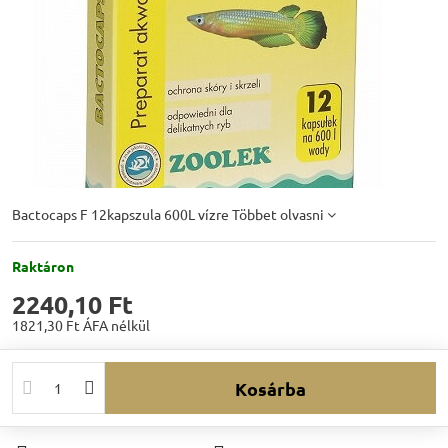
Bactocaps F 12kapszula 600L vízre
Többet olvasni
Raktáron
2240,10 Ft
1821,30 Ft
ÁFA nélkül
Kosárba