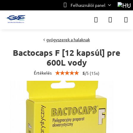
Felhasználói panel
gyógyszerek a halaknak
Bactocaps F [12 kapsúl] pre
600L vody
Értékelés
5
/
5
(
15
x)