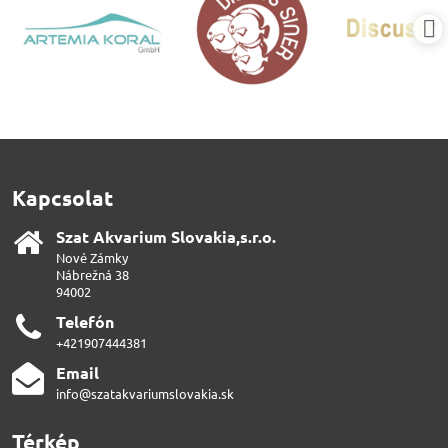
Kapcsolat
Szat Akvarium Slovakia,s​.r​.o​.
Nové Zámky
Nábrežná 38
94002
Telefón
+421907444381
Email
info@szatakvariumslovakia.sk
Térkép