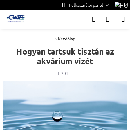
Felhasználói panel
Kezdőlap
Hogyan tartsuk tisztán az
akvárium vizét
Megjelenítések
201
száma