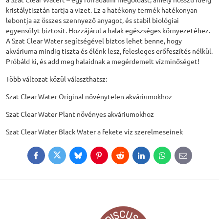
kristálytisztán tartja a vizet. Ez a hatékony termék hatékonyan
lebontja az összes szennyező anyagot, és stabil biológiai
egyensúlyt biztosít. Hozzájárul a halak egészséges környezetéhez.
A
Szat Clear Water
segítségével biztos lehet benne, hogy
akváriuma mindig tiszta és élénk lesz, felesleges erőfeszítés nélkül.
Próbáld ki, és add meg halaidnak a megérdemelt vízminőséget!
Több változat közül választhatsz:
Szat Clear Water Original
növénytelen akváriumokhoz
Szat Clear Water Plant
növényes akváriumokhoz
Szat Clear Water Black Water
a fekete víz szerelmeseinek
Facebook
Twitter
Bluesky
Pinterest
Reddit
LinkedIn
WhatsApp
E-
mail