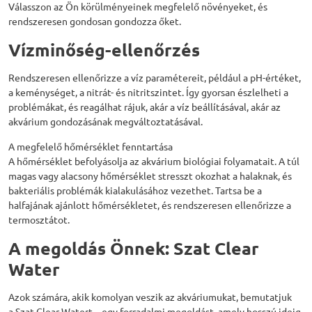
Válasszon az Ön körülményeinek megfelelő növényeket, és
rendszeresen gondosan gondozza őket.
Vízminőség-ellenőrzés
Rendszeresen ellenőrizze a víz paramétereit, például a pH-értéket,
a keménységet, a nitrát- és nitritszintet. Így gyorsan észlelheti a
problémákat, és reagálhat rájuk, akár a víz beállításával, akár az
akvárium gondozásának megváltoztatásával.
A megfelelő hőmérséklet fenntartása
A hőmérséklet befolyásolja az akvárium biológiai folyamatait. A túl
magas vagy alacsony hőmérséklet stresszt okozhat a halaknak, és
bakteriális problémák kialakulásához vezethet. Tartsa be a
halfajának ajánlott hőmérsékletet, és rendszeresen ellenőrizze a
termosztátot.
A megoldás Önnek: Szat Clear
Water
Azok számára, akik komolyan veszik az akváriumukat, bemutatjuk
a
Szat Clear Watert
– egy forradalmi megoldást, amely hosszú ideig