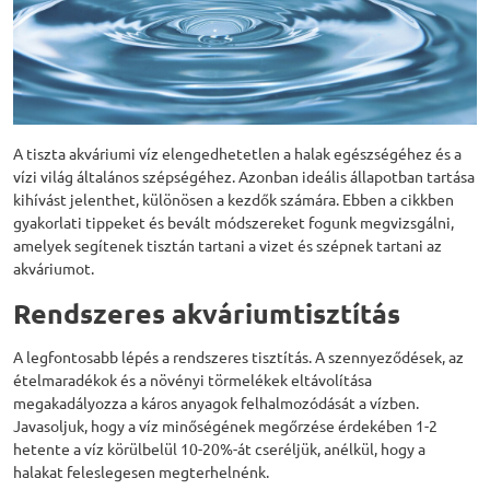
A tiszta akváriumi víz elengedhetetlen a halak egészségéhez és a
vízi világ általános szépségéhez. Azonban ideális állapotban tartása
kihívást jelenthet, különösen a kezdők számára. Ebben a cikkben
gyakorlati tippeket és bevált módszereket fogunk megvizsgálni,
amelyek segítenek tisztán tartani a vizet és szépnek tartani az
akváriumot.
Rendszeres akváriumtisztítás
A legfontosabb lépés a rendszeres tisztítás. A szennyeződések, az
ételmaradékok és a növényi törmelékek eltávolítása
megakadályozza a káros anyagok felhalmozódását a vízben.
Javasoljuk, hogy a víz minőségének megőrzése érdekében 1-2
hetente a víz körülbelül 10-20%-át cseréljük, anélkül, hogy a
halakat feleslegesen megterhelnénk.