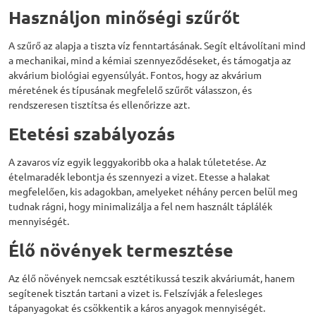
Használjon minőségi szűrőt
A szűrő az alapja a tiszta víz fenntartásának. Segít eltávolítani mind
a mechanikai, mind a kémiai szennyeződéseket, és támogatja az
akvárium biológiai egyensúlyát. Fontos, hogy az akvárium
méretének és típusának megfelelő szűrőt válasszon, és
rendszeresen tisztítsa és ellenőrizze azt.
Etetési szabályozás
A zavaros víz egyik leggyakoribb oka a halak túletetése. Az
ételmaradék lebontja és szennyezi a vizet. Etesse a halakat
megfelelően, kis adagokban, amelyeket néhány percen belül meg
tudnak rágni, hogy minimalizálja a fel nem használt táplálék
mennyiségét.
Élő növények termesztése
Az élő növények nemcsak esztétikussá teszik akváriumát, hanem
segítenek tisztán tartani a vizet is. Felszívják a felesleges
tápanyagokat és csökkentik a káros anyagok mennyiségét.