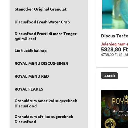
Stendtker Original Granulat
Discusfood Fresh Water Crab
Discusfood Frutti di mare Tenger
Discus Terč
gyümölcsei
Jelenleg nem 
5828,80 Ft
Liofilizált hal táp
4738,90 Ft-tól
Á
ROYAL MENU DISCUS-SINER
ROYAL MENU RED
AKCIÓ
ROYAL FLAKES
Granulátum amerikai sugereknek
DiscusFood
Granulátum afrikai sugereknek
Discusfood