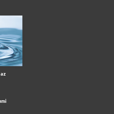
 az
umi