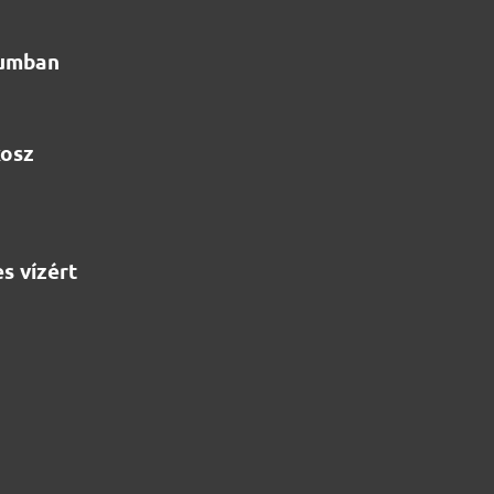
iumban
kosz
s vízért