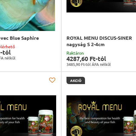
ovec Blue Saphire
ROYAL MENU DISCUS-SINER
nagyság S 2-4cm
elérhető
-tól
Raktáron
4287,60 Ft-tól
FA nélkül
3485,90 Ft-tól
ÁFA nélkül
AKCIÓ