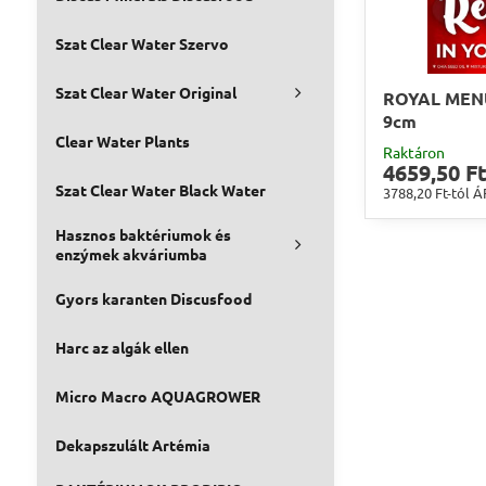
Szat Clear Water Szervo
Szat Clear Water Original
ROYAL MENU
9cm
Clear Water Plants
Raktáron
4659,50 Ft
Szat Clear Water Black Water
3788,20 Ft-tól
Á
Hasznos baktériumok és
enzýmek akváriumba
Gyors karanten Discusfood
Harc az algák ellen
Micro Macro AQUAGROWER
Dekapszulált Artémia