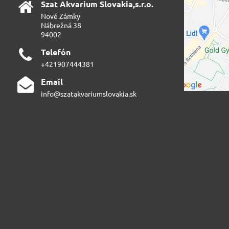
Szat Akvarium Slovakia,s​.r​.o​.
Nové Zámky
Nábrežná 38
94002
Telefón
+421907444381
Email
info@szatakvariumslovakia.sk