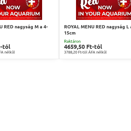
 RED nagyság M a 4-
ROYAL MENU RED nagyság L a
15cm
Raktáron
-tól
4659,50 Ft-tól
FA nélkül
3788,20 Ft-tól
ÁFA nélkül