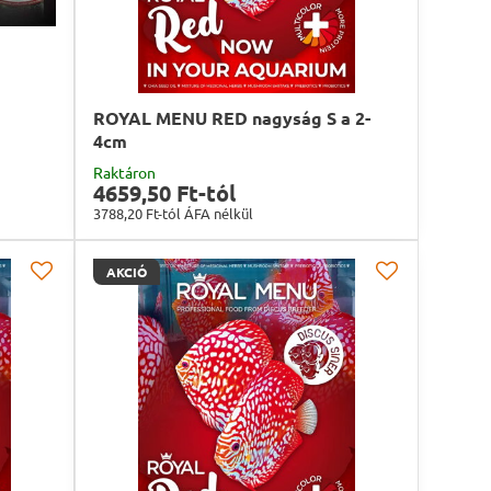
ROYAL MENU RED nagyság S a 2-
4cm
Raktáron
4659,50 Ft-tól
3788,20 Ft-tól
ÁFA nélkül
AKCIÓ