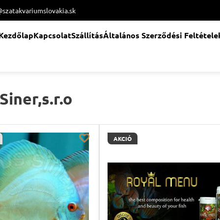
@szatakvariumslovakia.sk
Kezdőlap
Kapcsolat
Szállítás
Általános Szerződési Feltétele
Siner,s.r.o
AKCIÓ