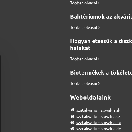
Többet olvasni
Baktériumok az akvár
Többet olvasni
Hogyan etessük a disz
halakat
Többet olvasni
Biotermékek a tökélete
Többet olvasni
Weboldalaink
szatakvariumslovakia.sk
szatakvariumslovakia.cz
szatakvariumslovakia.hu
szatakvariumslovakia.de