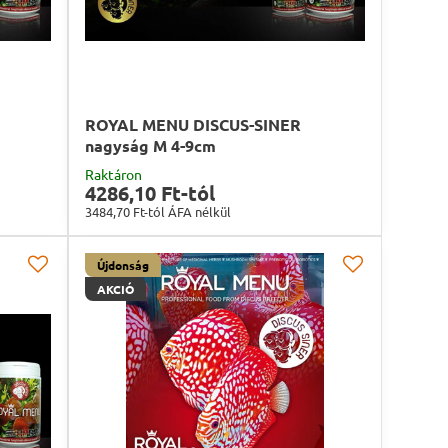
ROYAL MENU DISCUS-SINER
nagyság M 4-9cm
Raktáron
4286,10 Ft-tól
3484,70 Ft-tól
ÁFA nélkül
Újdonság
AKCIÓ