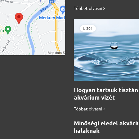
Többet olvasni
201
Hogyan tartsuk tisztán
akvárium vizét
Többet olvasni
Minőségi eledel akvári
halaknak