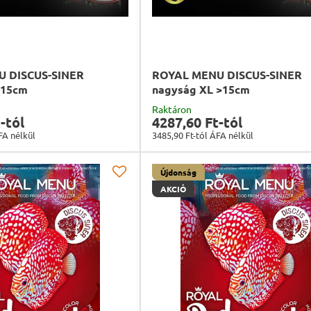
 DISCUS-SINER
ROYAL MENU DISCUS-SINER
-15cm
nagyság XL >15cm
Raktáron
-tól
4287,60 Ft-tól
FA nélkül
3485,90 Ft-tól
ÁFA nélkül
Újdonság
AKCIÓ