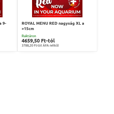
 9-
ROYAL MENU RED nagyság XL a
>15cm
Raktáron
4659,50 Ft-tól
3788,20 Ft-tól
ÁFA nélkül