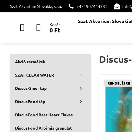
Szat Akvarium Slovakia, s.r.o.
+421907444381
info
Szat Akvarium Slovakia
Kosár
0 Ft
Discus-
Akció termékek
SZAT CLEAR WATER
RENDELÉSRE
Discus-Siner táp
DiscusFood táp
DiscusFood Best Heart Flakes
DiscusFood Artémia granulát