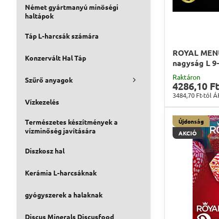
Német gyártmanyú minöségi
haltápok
Táp L-harcsák számára
ROYAL MENU
Konzervált Hal Táp
nagyság L 9
Raktáron
Szűrő anyagok
4286,10 Ft
3484,70 Ft-tól
Á
Vízkezelés
Természetes készítmények a
Újdonság
vízminőség javítására
AKCIÓ
Diszkosz hal
Kerámia L-harcsáknak
gyógyszerek a halaknak
Discus Minerals Discusfood