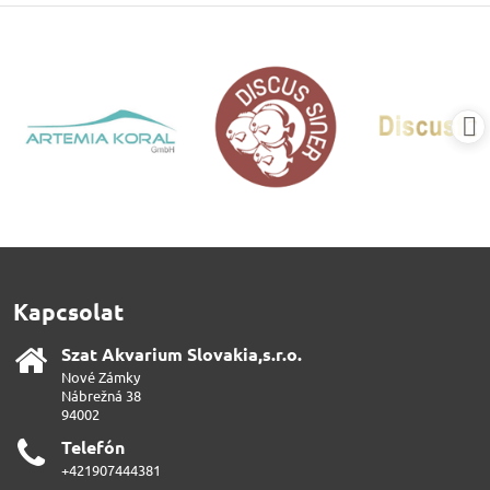
Kapcsolat
Szat Akvarium Slovakia,s​.r​.o​.
Nové Zámky
Nábrežná 38
94002
Telefón
+421907444381