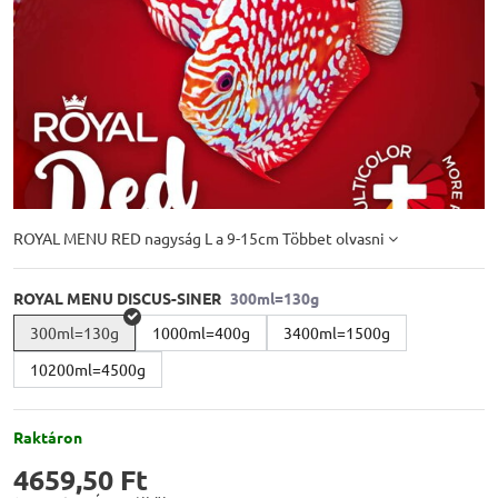
ROYAL MENU RED nagyság L a 9-15cm
Többet olvasni
ROYAL MENU DISCUS-SINER
300ml=130g
1000ml=400g
3400ml=1500g
10200ml=4500g
Raktáron
4659,50 Ft