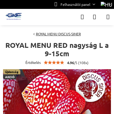
Felhasználói panel
ROYAL MENU DISCUS-SINER
ROYAL MENU RED nagyság L a
9-15cm
Értékelés
4.96
/
5
(
108
x)
Újdonság
AKCIÓ