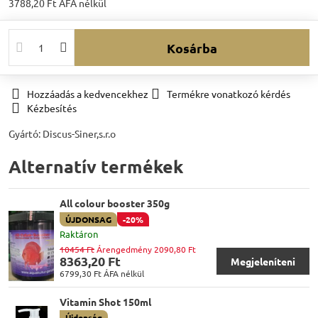
3788,20 Ft
ÁFA nélkül
Kosárba
Hozzáadás a kedvencekhez
Termékre vonatkozó kérdés
Kézbesítés
Gyártó:
Discus-Siner,s.r.o
Alternatív termékek
All colour booster 350g
ÚJDONSAG
-20%
Raktáron
10454 Ft
Árengedmény 2090,80 Ft
8363,20 Ft
Megjeleníteni
6799,30 Ft
ÁFA nélkül
Vitamin Shot 150ml
Újdonság