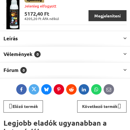
Jelenleg elfogyott
5172,40 Ft
Megjeleníteni
4205,20 Ft
ÁFA nélkül
Leírás
Vélemények
0
Fórum
0
Facebook
Twitter
Bluesky
Pinterest
Reddit
LinkedIn
WhatsApp
E-
mail
Előző termék
Következő termék
Legjobb eladók ugyanabban a