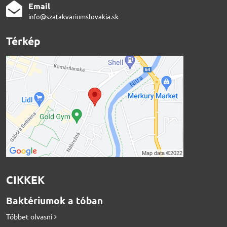
Email
info@szatakvariumslovakia.sk
Térkép
CIKKEK
Baktériumok a tóban
Többet olvasni