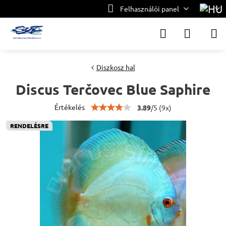
Felhasználói panel
Diszkosz hal
Discus Terčovec Blue Saphire
Értékelés
3.89
/
5
(
9
x)
RENDELÉSRE