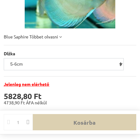
Blue Saphire
Többet olvasni
Dlžka
Jelenleg nem elérhető
5828,80 Ft
4738,90 Ft
ÁFA nélkül
Kosárba