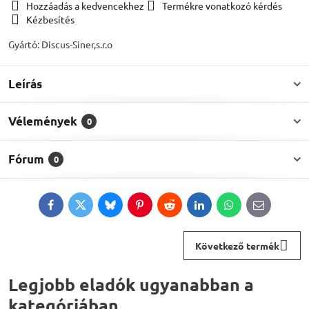
Hozzáadás a kedvencekhez
Termékre vonatkozó kérdés
Kézbesítés
Gyártó:
Discus-Siner,s.r.o
Leírás
Vélemények
0
Fórum
0
Facebook
Twitter
Bluesky
Pinterest
Reddit
LinkedIn
WhatsApp
E-
mail
Következő termék
Legjobb eladók ugyanabban a
kategóriában