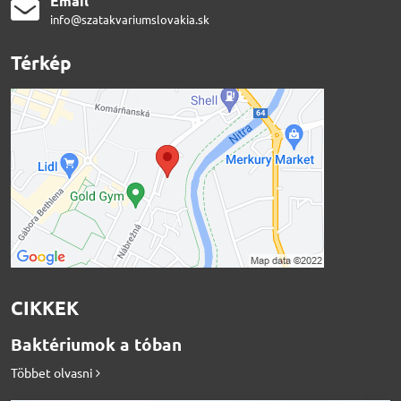
Email
info@szatakvariumslovakia.sk
Térkép
CIKKEK
Baktériumok a tóban
Többet olvasni