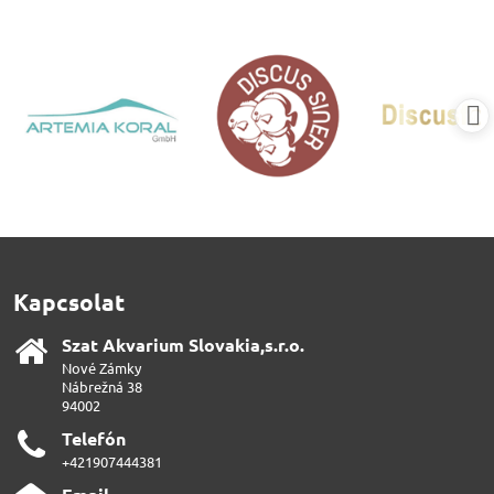
Kapcsolat
Szat Akvarium Slovakia,s​.r​.o​.
Nové Zámky
Nábrežná 38
94002
Telefón
+421907444381