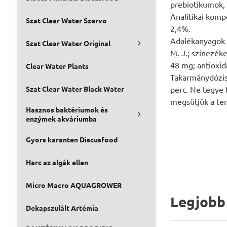
prebiotikumok,
Analitikai komp
Szat Clear Water Szervo
2,4%.
Adalékanyagok 
Szat Clear Water Original
M. J.; színezék
48 mg; antioxid
Clear Water Plants
Takarmánydózis
Szat Clear Water Black Water
perc. Ne tegye 
megsütjük a te
Hasznos baktériumok és
enzýmek akváriumba
Gyors karanten Discusfood
Harc az algák ellen
Micro Macro AQUAGROWER
Legjobb
Dekapszulált Artémia