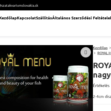
@szatakvariumslovakia.sk
Kezdőlap
Kapcsolat
Szállítás
Általános Szerződési Feltétele
Kezdőlap
ROYAL M
ROY
nagy
Értékelés
2-4cm dis