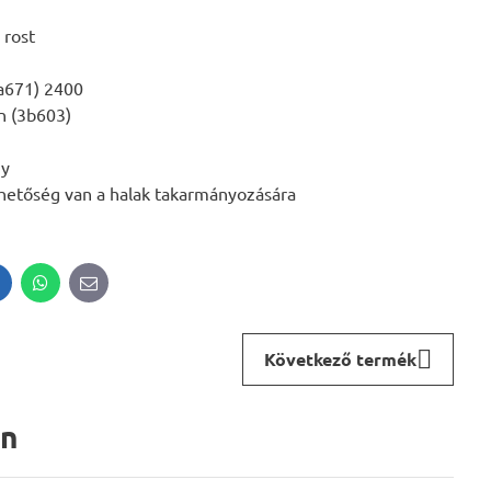
 rost
3a671) 2400
n (3b603)
gy
lehetőség van a halak takarmányozására
inkedIn
WhatsApp
E-
mail
Következő termék
an