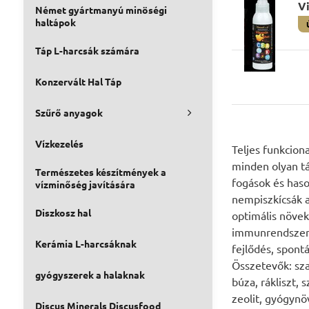
V
Német gyártmanyú minöségi
haltápok
Táp L-harcsák számára
Konzervált Hal Táp
Szűrő anyagok
Vízkezelés
Teljes funkcion
minden olyan táp
Természetes készítmények a
fogások és has
vízminőség javítására
nempiszkícsák a
Diszkosz hal
optimális növek
immunrendszer 
Kerámia L-harcsáknak
fejlődés, spont
Összetevők: szar
gyógyszerek a halaknak
búza, rákliszt, s
zeolit, gyógynö
Discus Minerals Discusfood