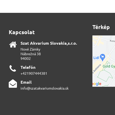
Térkép
Kapcsolat
Szat Akvarium Slovakia,s​.r​.o​.
Nové Zámky
Nábrežná 38
94002
Telefón
+421907444381
Email
info@szatakvariumslovakia.sk