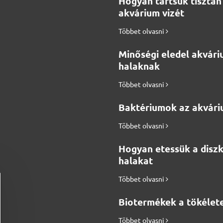
Hogyan tartsuk tisztán
akvárium vizét
Többet olvasni
Minőségi eledel akvári
halaknak
Többet olvasni
Baktériumok az akvár
Többet olvasni
Hogyan etessük a disz
halakat
Többet olvasni
Biotermékek a tökélete
Többet olvasni