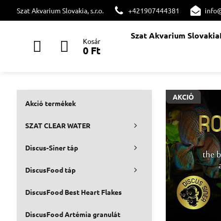
Szat Akvarium Slovakia, s.r.o.
+421907444381
info
Szat Akvarium Slovakia
Kosár
0 Ft
AKCIÓ
Akció termékek
SZAT CLEAR WATER
Discus-Siner táp
DiscusFood táp
DiscusFood Best Heart Flakes
DiscusFood Artémia granulát