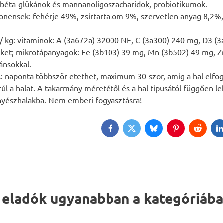
 béta-glükánok és mannanoligoszacharidok, probiotikumok.
onensek: fehérje 49%, zsírtartalom 9%, szervetlen anyag 8,2%,
/ kg: vitaminok: A (3a672a) 32000 NE, C (3a300) 240 mg, D3 (
eket; mikrotápanyagok: Fe (3b103) 39 mg, Mn (3b502) 49 mg, Z
ánsokkal.
: naponta többször etethet, maximum 30-szor, amíg a hal elfo
túl a halat. A takarmány méretétől és a hal típusától függően 
nyészhalakba. Nem emberi fogyasztásra!
Facebook
Twitter
Bluesky
Pinterest
Reddit
L
 eladók ugyanabban a kategóriáb