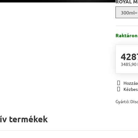
ROYAL M
300ml=
Raktáron
428
3485,90
Hozzáa
Kézbes
Gyártó:
Disc
tív termékek