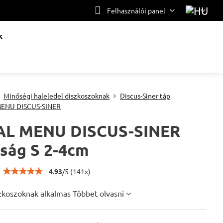
Felhasználói panel
k
Minőségi haleledel diszkoszoknak
Discus-Siner táp
ENU DISCUS-SINER
AL MENU DISCUS-SINER
ság S 2-4cm
4.93
/
5
(
141
x)
zkoszoknak alkalmas
Többet olvasni