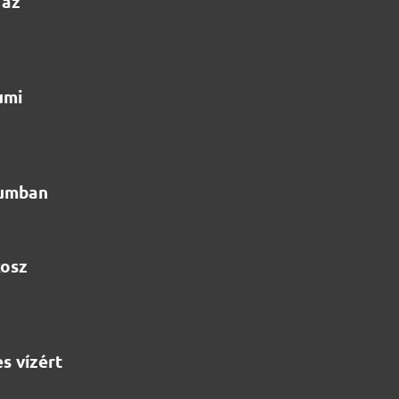
 az
umi
iumban
kosz
s vízért