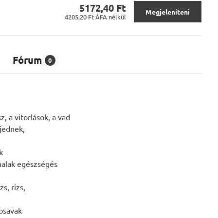
5172,40 Ft
Megjeleníteni
4205,20 Ft
ÁFA nélkül
Fórum
0
, a vitorlások, a vad
jednek,
k
halak egészségés
s, rizs,
nosavak