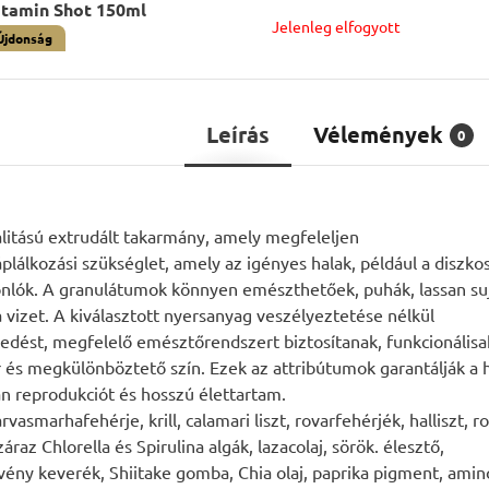
itamin Shot 150ml
Jelenleg elfogyott
Újdonság
Leírás
Vélemények
0
alitású extrudált takarmány, amely megfeleljen
lálkozási szükséglet, amely az igényes halak, például a diszkosz
onlók. A granulátumok könnyen emészthetőek, puhák, lassan su
 vizet. A kiválasztott nyersanyag veszélyeztetése nélkül
edést, megfelelő emésztőrendszert biztosítanak, funkcionálisa
és megkülönböztető szín. Ezek az attribútumok garantálják a 
án reprodukciót és hosszú élettartam.
vasmarhafehérje, krill, calamari liszt, rovarfehérjék, halliszt, roz
záraz Chlorella és Spirulina algák, lazacolaj, sörök. élesztő,
vény keverék, Shiitake gomba, Chia olaj, paprika pigment, ami