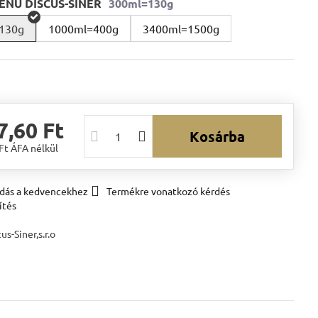
ENU DISCUS-SINER
130g
1000ml=400g
3400ml=1500g
7,60 Ft
Kosárba
 Ft
ÁFA nélkül
dás a kedvencekhez
Termékre vonatkozó kérdés
ítés
us-Siner,s.r.o