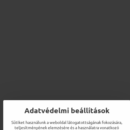
Adatvédelmi beállítások
Sütiket használunk a weboldal látogatottságának fokozására,
teljesítményének elemzésére és a használatra vonatkozó