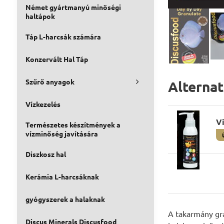
Német gyártmanyú minöségi
haltápok
Táp L-harcsák számára
Konzervált Hal Táp
Szűrő anyagok
Alterna
Vízkezelés
V
Természetes készítmények a
vízminőség javítására
Diszkosz hal
Kerámia L-harcsáknak
gyógyszerek a halaknak
A takarmány gra
Discus Minerals Discusfood