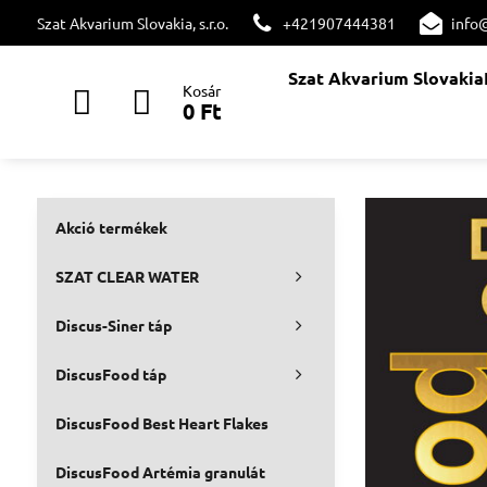
Szat Akvarium Slovakia, s.r.o.
+421907444381
info
Szat Akvarium Slovakia
Kosár
0 Ft
Akció termékek
SZAT CLEAR WATER
Discus-Siner táp
DiscusFood táp
DiscusFood Best Heart Flakes
DiscusFood Artémia granulát