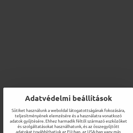
Adatvédelmi beállítások
Sütiket használunk a weboldal látogatottságának fokozására,
teljesítményének elemzésére és a használatra vonatkozó
adatok gyűjtésére. Ehhez harmadik féltől származó eszközöket
és szolgáltatásokat használhatunk, és az összegyűjtött
adatokat továbbíthatjuk az EU-ban, az USA-ban vagy más