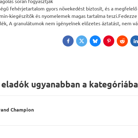
dagolás során fogyasztják
gű fehérjetartalom gyors növekedést biztosít, és a megfelelő
amin-kiegészítők és nyomelemek magas tartalma teszi.Fedezze f
lék, A granulátumok nem igényelnek előzetes áztatást, nem vál
Facebook
Twitter
Bluesky
Pinterest
Reddit
L
 eladók ugyanabban a kategóriáb
rand Champion