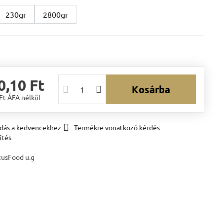
230gr
2800gr
0,10 Ft
Kosárba
 Ft
ÁFA nélkül
dás a kedvencekhez
Termékre vonatkozó kérdés
ítés
cusFood u.g