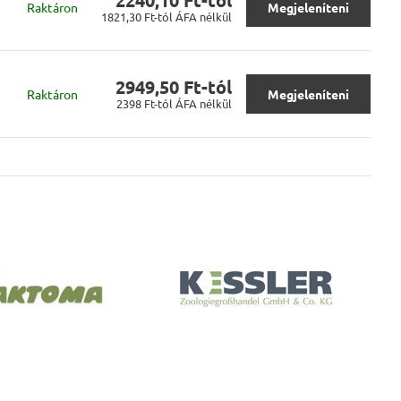
2240,10 Ft-tól
Raktáron
Megjeleníteni
1821,30 Ft-tól
ÁFA nélkül
2949,50 Ft-tól
m
Raktáron
Megjeleníteni
2398 Ft-tól
ÁFA nélkül