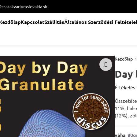
@szatakvariumslovakia.sk
Kezdőlap
Kapcsolat
Szállítás
Általános Szerződési Feltétele
Kezdőlap
Day 
Értékelés
Összetétel
11%, hal-
(12%), zöl
váha