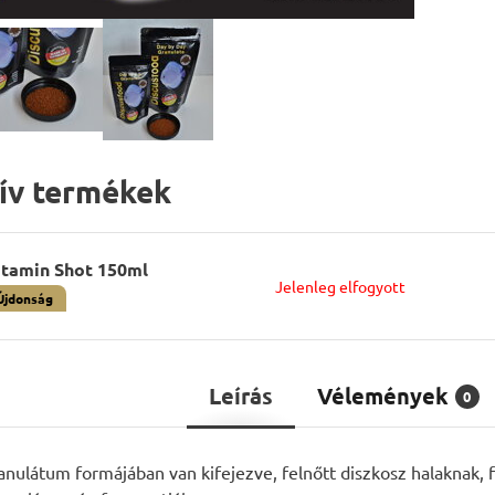
tív termékek
itamin Shot 150ml
Jelenleg elfogyott
Újdonság
Leírás
Vélemények
0
nulátum formájában van kifejezve, felnőtt diszkosz halaknak, 