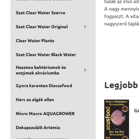
halak az első a
A nagy mennyisé
Szat Clear Water Szervo
fogyaszt. A vit
nagyszerű táplá
Szat Clear Water Original
Clear Water Plants
Szat Clear Water Black Water
Hasznos baktériumok és
enzýmek akváriumba
Legjobb
Gyors karanten Discusfood
Harc az algák ellen
G
Micro Macro AQUAGROWER
Dekapszulált Artémia