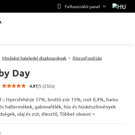
Felhasználói panel
k
Minőségi haleledel diszkoszoknak
DiscusFood táp
by Day
4.97
/
5
(
232
x)
 :: Nyersfehérje 57%, bruttó zsír 15%, rost 0,4%, hamu
 és haltermékek, gabonafélék, hús és húskészítmények
dségek, olaj és zsír, élesztő,
Többet olvasni