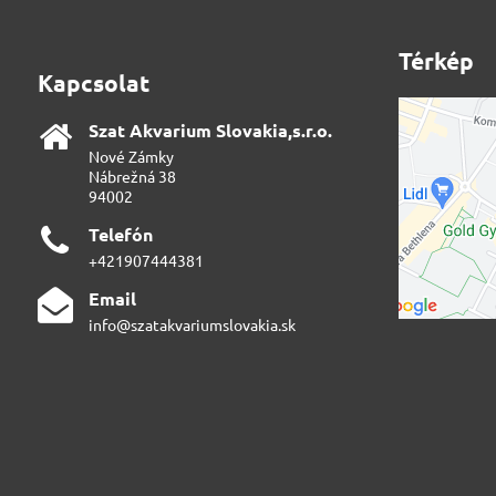
Térkép
Kapcsolat
Szat Akvarium Slovakia,s​.r​.o​.
Nové Zámky
Nábrežná 38
94002
Telefón
+421907444381
Email
info@szatakvariumslovakia.sk