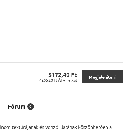
5172,40 Ft
Megjeleníteni
4205,20 Ft
ÁFA nélkül
Fórum
0
finom textúrájának és vonzó illatának köszönhetően a