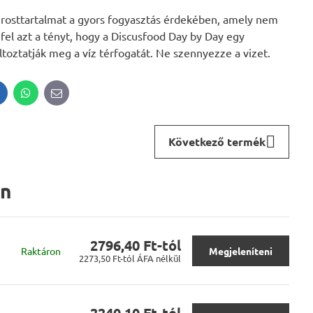
 rosttartalmat a gyors fogyasztás érdekében, amely nem
el azt a tényt, hogy a Discusfood Day by Day egy
toztatják meg a víz térfogatát. Ne szennyezze a vizet.
inkedIn
WhatsApp
E-
mail
Következő termék
an
2796,40 Ft-tól
Raktáron
Megjeleníteni
2273,50 Ft-tól
ÁFA nélkül