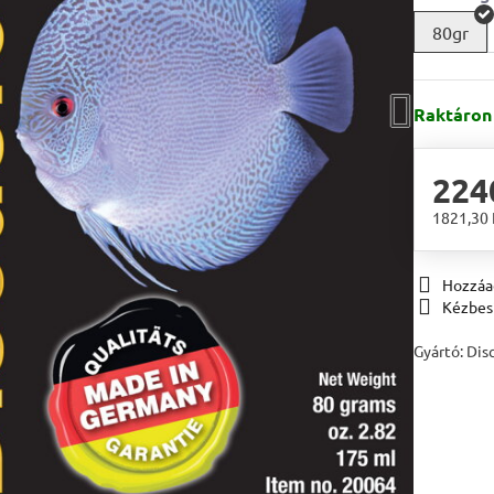
80gr
Raktáron
224
1821,30
Hozzáa
Kézbes
Gyártó:
Dis