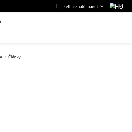
Felhasználói panel
k
ia
Články