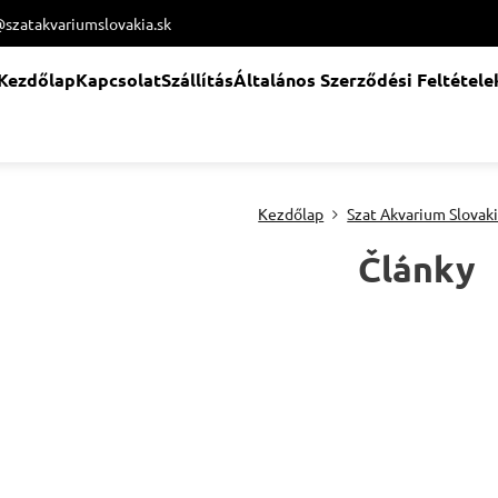
@szatakvariumslovakia.sk
Kezdőlap
Kapcsolat
Szállítás
Általános Szerződési Feltétele
Kezdőlap
Szat Akvarium Slovak
Články