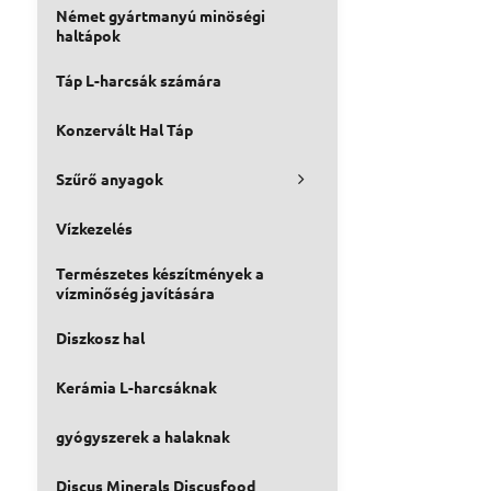
Német gyártmanyú minöségi
haltápok
Táp L-harcsák számára
Konzervált Hal Táp
Szűrő anyagok
Vízkezelés
Természetes készítmények a
vízminőség javítására
Diszkosz hal
Kerámia L-harcsáknak
gyógyszerek a halaknak
Discus Minerals Discusfood