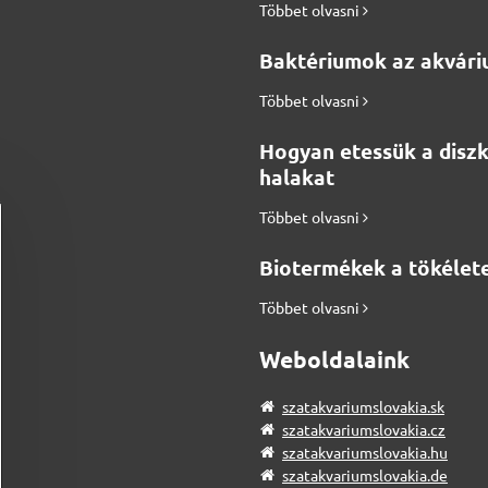
Többet olvasni
Baktériumok az akvár
Többet olvasni
Hogyan etessük a disz
halakat
Többet olvasni
Biotermékek a tökélete
Többet olvasni
Weboldalaink
szatakvariumslovakia.sk
szatakvariumslovakia.cz
szatakvariumslovakia.hu
szatakvariumslovakia.de