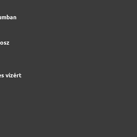
iumban
kosz
s vízért