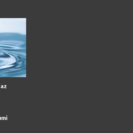
 az
umi