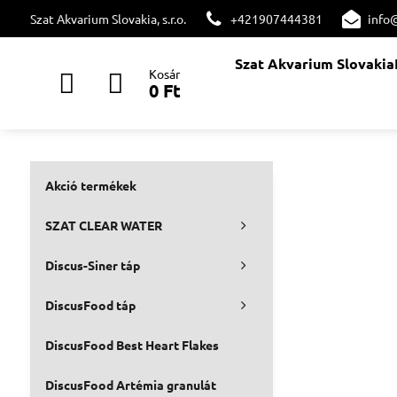
Szat Akvarium Slovakia, s.r.o.
+421907444381
info
Szat Akvarium Slovakia
Kosár
0 Ft
Akció termékek
SZAT CLEAR WATER
Discus-Siner táp
DiscusFood táp
DiscusFood Best Heart Flakes
DiscusFood Artémia granulát