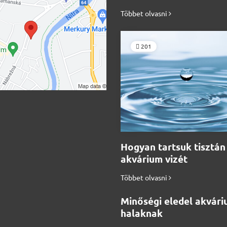
Többet olvasni
201
Hogyan tartsuk tisztán
akvárium vizét
Többet olvasni
Minőségi eledel akvári
halaknak