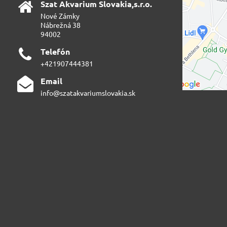
Szat Akvarium Slovakia,s​.r​.o​.
Nové Zámky
Nábrežná 38
94002
Telefón
+421907444381
Email
info@szatakvariumslovakia.sk