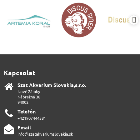
Kapcsolat
Szat Akvarium Slovakia,s​.r​.o​.
Nové Zámky
Nábrežná 38
94002
Telefón
+421907444381
Email
info@szatakvariumslovakia.sk