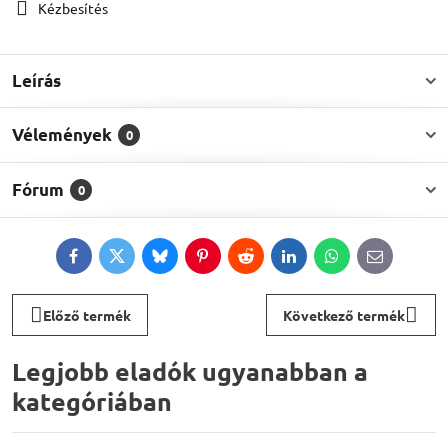
Kézbesítés
Leírás
Vélemények
0
Fórum
0
Facebook
Twitter
Bluesky
Pinterest
Reddit
LinkedIn
WhatsApp
E-
mail
Előző termék
Következő termék
Legjobb eladók ugyanabban a
kategóriában