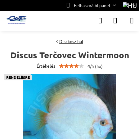
Felhasználói panel
Diszkosz hal
Discus Terčovec Wintermoon
Értékelés
4
/
5
(
5
x)
RENDELÉSRE