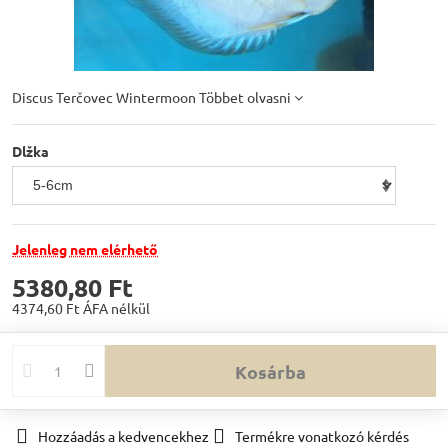
Discus Terčovec Wintermoon
Többet olvasni
Dlžka
Jelenleg nem elérhető
5380,80 Ft
4374,60 Ft
ÁFA nélkül
Kosárba
Hozzáadás a kedvencekhez
Termékre vonatkozó kérdés