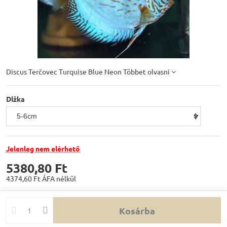
Discus Terčovec Turquise Blue Neon
Többet olvasni
Dlžka
Jelenleg nem elérhető
5380,80 Ft
4374,60 Ft
ÁFA nélkül
Kosárba