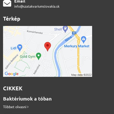
Email
info@szatakvariumslovakia.sk
Térkép
CIKKEK
Baktériumok a tóban
Többet olvasni