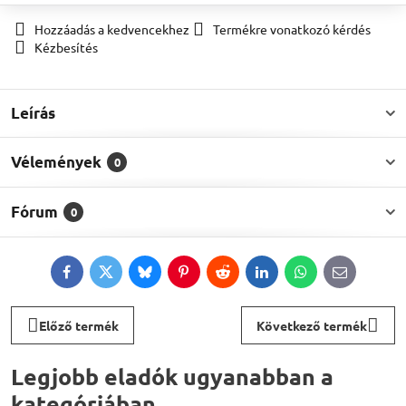
Hozzáadás a kedvencekhez
Termékre vonatkozó kérdés
Kézbesítés
Leírás
Vélemények
0
Fórum
0
Facebook
Twitter
Bluesky
Pinterest
Reddit
LinkedIn
WhatsApp
E-
mail
Előző termék
Következő termék
Legjobb eladók ugyanabban a
kategóriában