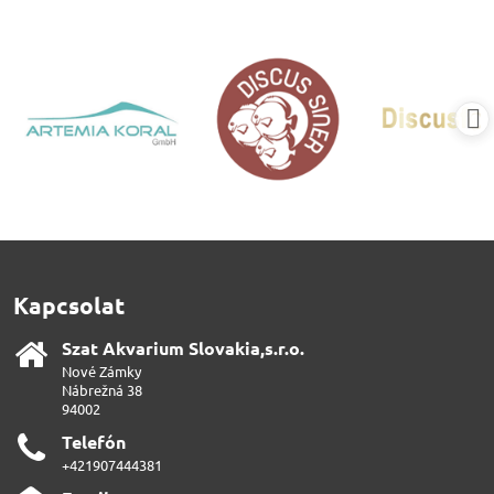
Kapcsolat
Szat Akvarium Slovakia,s​.r​.o​.
Nové Zámky
Nábrežná 38
94002
Telefón
+421907444381