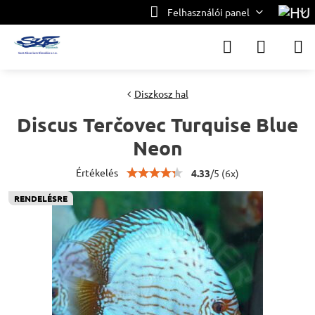
Felhasználói panel
Diszkosz hal
Discus Terčovec Turquise Blue
Neon
Értékelés
4.33
/
5
(
6
x)
RENDELÉSRE