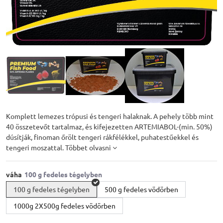
Komplett lemezes trópusi és tengeri halaknak. A pehely több mint
40 összetevőt tartalmaz, és kifejezetten ARTEMIABOL-(min. 50%)
dúsítják, finoman őrölt tengeri rákfélékkel, puhatestűekkel és
tengeri moszattal.
Többet olvasni
váha
100 g fedeles tégelyben
500 g fedeles vödörben
1000g 2X500g fedeles vödörben