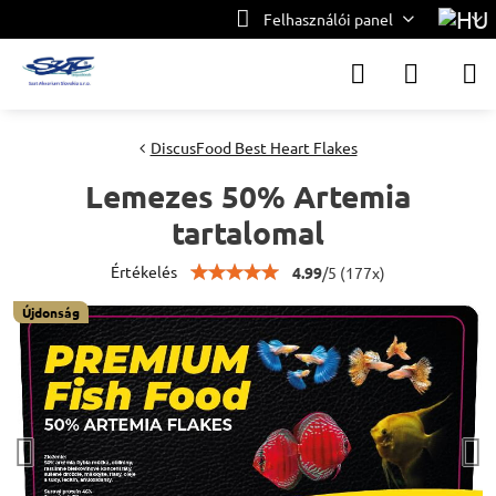
Felhasználói panel
DiscusFood Best Heart Flakes
Lemezes 50% Artemia
tartalomal
Értékelés
4.99
/
5
(
177
x)
Újdonság