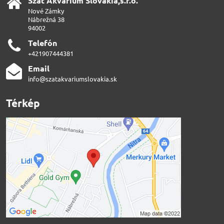
Szat Akvarium Slovakia,s​.r​.o​.
Nové Zámky
Nábrežná 38
94002
Telefón
+421907444381
Email
info@szatakvariumslovakia.sk
Térkép