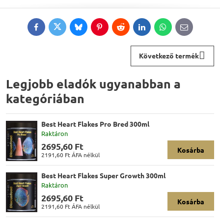
Facebook
Twitter
Bluesky
Pinterest
Reddit
LinkedIn
WhatsApp
E-
mail
Következő termék
Legjobb eladók ugyanabban a
kategóriában
Best Heart Flakes Pro Bred 300ml
Raktáron
2695,60 Ft
Kosárba
2191,60 Ft
ÁFA nélkül
Best Heart Flakes Super Growth 300ml
Raktáron
2695,60 Ft
Kosárba
2191,60 Ft
ÁFA nélkül