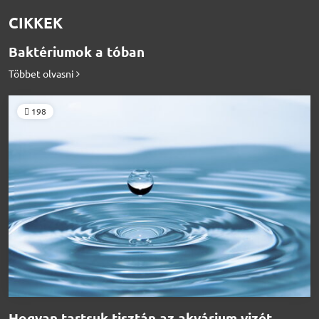
CIKKEK
Baktériumok a tóban
Többet olvasni
198
Hogyan tartsuk tisztán az akvárium vizét