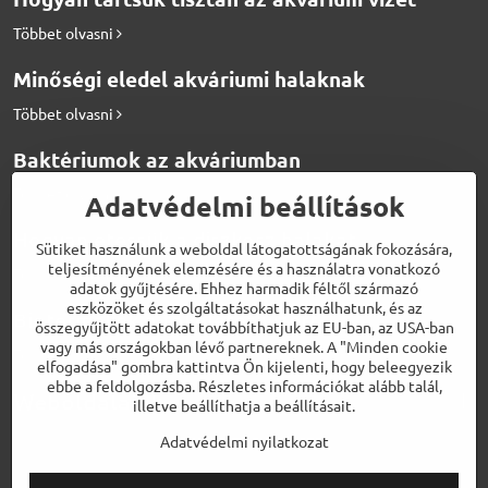
Többet olvasni
Minőségi eledel akváriumi halaknak
Többet olvasni
Baktériumok az akváriumban
Többet olvasni
Adatvédelmi beállítások
Hogyan etessük a diszkosz halakat
Sütiket használunk a weboldal látogatottságának fokozására,
teljesítményének elemzésére és a használatra vonatkozó
Többet olvasni
adatok gyűjtésére. Ehhez harmadik féltől származó
eszközöket és szolgáltatásokat használhatunk, és az
Biotermékek a tökéletes vízért
összegyűjtött adatokat továbbíthatjuk az EU-ban, az USA-ban
vagy más országokban lévő partnereknek. A "Minden cookie
Többet olvasni
elfogadása" gombra kattintva Ön kijelenti, hogy beleegyezik
ebbe a feldolgozásba. Részletes információkat alább talál,
Weboldalaink
illetve beállíthatja a beállításait.
Adatvédelmi nyilatkozat