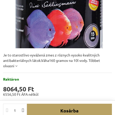
Je to starostlivo vyvážená zmes z rôznych vysoko kvalitných
antibakteriálnych látok.Váha160 gramov na 10l vody.
Többet
olvasni
Raktáron
8064,50 Ft
6556,50 Ft
ÁFA nélkül
Kosárba