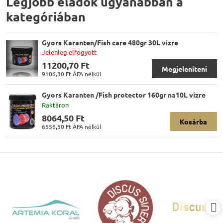
Legjobb eladók ugyanabban a
kategóriában
Gyors Karanten/Fish care 480gr 30L vízre
Jelenleg elfogyott
11200,70 Ft
Megjeleníteni
9106,30 Ft
ÁFA nélkül
Gyors Karanten /Fish protector 160gr na10L vízre
Raktáron
8064,50 Ft
Kosárba
6556,50 Ft
ÁFA nélkül