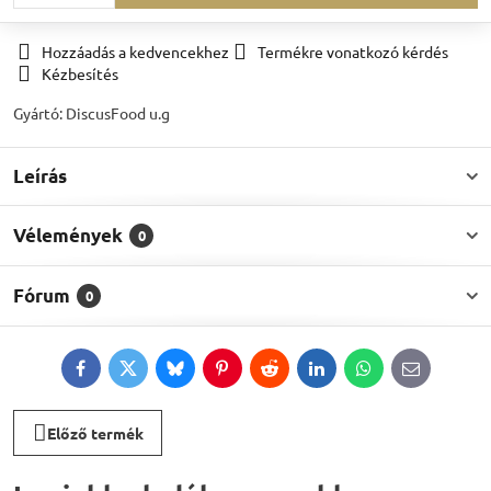
Hozzáadás a kedvencekhez
Termékre vonatkozó kérdés
Kézbesítés
Gyártó:
DiscusFood u.g
Leírás
Vélemények
0
Fórum
0
Facebook
Twitter
Bluesky
Pinterest
Reddit
LinkedIn
WhatsApp
E-
mail
Előző termék