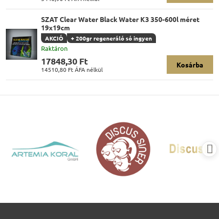
SZAT Clear Water Black Water K3 350-600l méret
19x19cm
AKCIÓ
+ 200gr regeneráló só ingyen
Raktáron
17848,30 Ft
Kosárba
14510,80 Ft
ÁFA nélkül