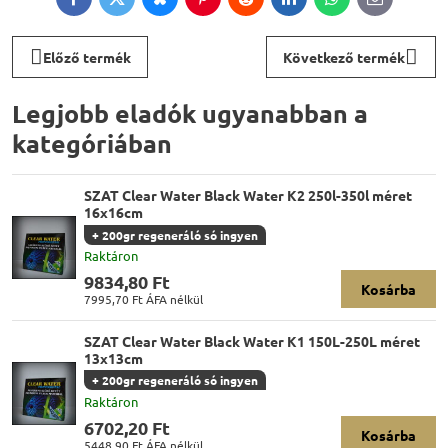
Facebook
Twitter
Bluesky
Pinterest
Reddit
LinkedIn
WhatsApp
E-
mail
Előző termék
Következő termék
Legjobb eladók ugyanabban a
kategóriában
SZAT Clear Water Black Water K2 250l-350l méret
16x16cm
+ 200gr regeneráló só ingyen
Raktáron
9834,80 Ft
Kosárba
7995,70 Ft
ÁFA nélkül
SZAT Clear Water Black Water K1 150L-250L méret
13x13cm
+ 200gr regeneráló só ingyen
Raktáron
6702,20 Ft
Kosárba
5448,90 Ft
ÁFA nélkül