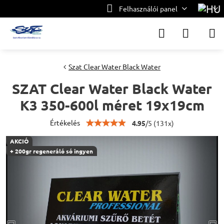
Felhasználói panel
Szat Clear Water Black Water
SZAT Clear Water Black Water
K3 350-600l méret 19x19cm
Értékelés
4.95
/
5
(
131
x)
AKCIÓ
+ 200gr regeneráló só ingyen