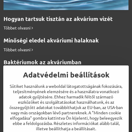
Hogyan tartsuk tisztán az akvárium vizét
Többet olvasni
Minőségi eledel akváriumi halaknak
Többet olvasni
Baktériumok az akváriumban
Többet olvasni
Adatvédelmi beállítások
Hogyan etessük a diszkosz halakat
Sütiket használunk a weboldal látogatottságának fokozására,
teljesítményének elemzésére és a használatra vonatkozó
Többet olvasni
adatok gyűjtésére. Ehhez harmadik féltől származó
eszközöket és szolgáltatásokat használhatunk, és az
Biotermékek a tökéletes vízért
összegyűjtött adatokat továbbíthatjuk az EU-ban, az USA-ban
vagy más országokban lévő partnereknek. A "Minden cookie
Többet olvasni
elfogadása" gombra kattintva Ön kijelenti, hogy beleegyezik
ebbe a feldolgozásba. Részletes információkat alább talál,
Weboldalaink
illetve beállíthatja a beállításait.