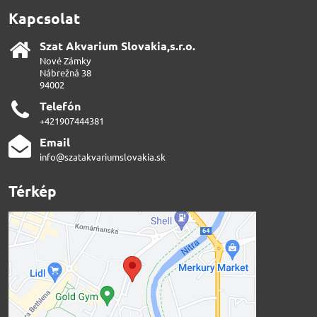
Kapcsolat
Szat Akvarium Slovakia,s​.r​.o​.
Nové Zámky
Nábrežná 38
94002
Telefón
+421907444381
Email
info@szatakvariumslovakia.sk
Térkép