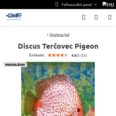
Felhasználói panel
Diszkosz hal
Discus Terčovec Pigeon
Értékelés
4.4
/
5
(
5
x)
RENDELÉSRE