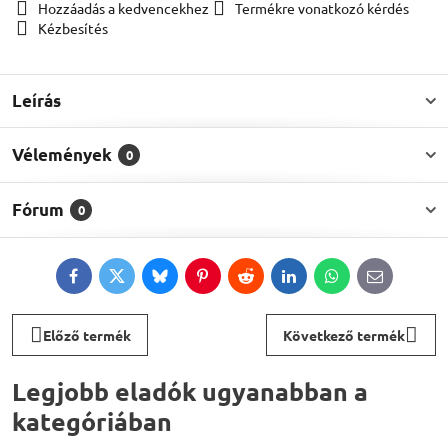
Hozzáadás a kedvencekhez
Termékre vonatkozó kérdés
Kézbesítés
Leírás
Vélemények
0
Fórum
0
Facebook
Twitter
Bluesky
Pinterest
Reddit
LinkedIn
WhatsApp
E-
mail
Előző termék
Következő termék
Legjobb eladók ugyanabban a
kategóriában