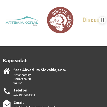
Kapcsolat
Szat Akvarium Slovakia,s​.r​.o​.
Nové Zámky
Nábrežná 38
94002
Telefón
+421907444381
Email