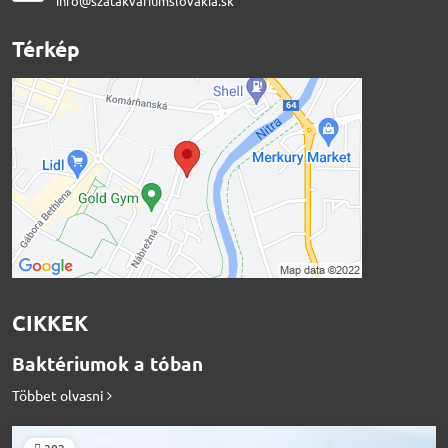
info@szatakvariumslovakia.sk
Térkép
CIKKEK
Baktériumok a tóban
Többet olvasni