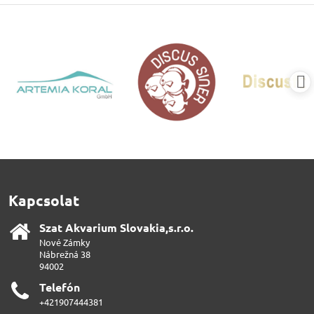
Kapcsolat
Szat Akvarium Slovakia,s​.r​.o​.
Nové Zámky
Nábrežná 38
94002
Telefón
+421907444381