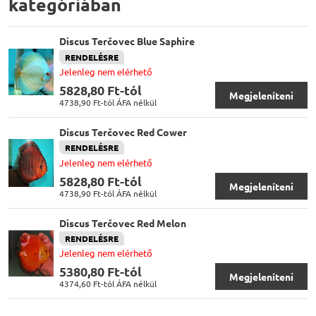
kategóriában
Discus Terčovec Blue Saphire
RENDELÉSRE
Jelenleg nem elérhető
5828,80 Ft-tól
Megjeleníteni
4738,90 Ft-tól
ÁFA nélkül
Discus Terčovec Red Cower
RENDELÉSRE
Jelenleg nem elérhető
5828,80 Ft-tól
Megjeleníteni
4738,90 Ft-tól
ÁFA nélkül
Discus Terčovec Red Melon
RENDELÉSRE
Jelenleg nem elérhető
5380,80 Ft-tól
Megjeleníteni
4374,60 Ft-tól
ÁFA nélkül