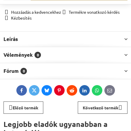
Hozzáadás a kedvencekhez
Termékre vonatkozó kérdés
Kézbesítés
Leírás
Vélemények
0
Fórum
0
Facebook
Twitter
Bluesky
Pinterest
Reddit
LinkedIn
WhatsApp
E-
mail
Előző termék
Következő termék
Legjobb eladók ugyanabban a