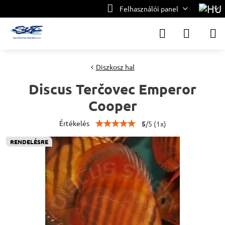
Felhasználói panel
Diszkosz hal
Discus Terčovec Emperor
Cooper
Értékelés
5
/
5
(
1
x)
RENDELÉSRE