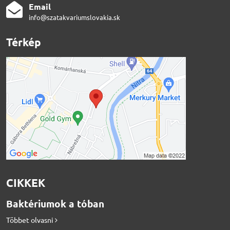
Email
info@szatakvariumslovakia.sk
Térkép
CIKKEK
Baktériumok a tóban
Többet olvasni