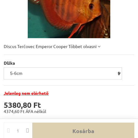
Discus Terčovec Emperor Cooper
Többet olvasni
Dlžka
Jelenleg nem elérhető
5380,80 Ft
4374,60 Ft
ÁFA nélkül
Kosárba