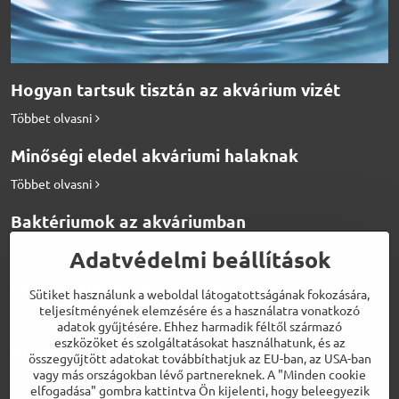
Hogyan tartsuk tisztán az akvárium vizét
Többet olvasni
Minőségi eledel akváriumi halaknak
Többet olvasni
Baktériumok az akváriumban
Többet olvasni
Adatvédelmi beállítások
Hogyan etessük a diszkosz halakat
Sütiket használunk a weboldal látogatottságának fokozására,
teljesítményének elemzésére és a használatra vonatkozó
Többet olvasni
adatok gyűjtésére. Ehhez harmadik féltől származó
eszközöket és szolgáltatásokat használhatunk, és az
Biotermékek a tökéletes vízért
összegyűjtött adatokat továbbíthatjuk az EU-ban, az USA-ban
vagy más országokban lévő partnereknek. A "Minden cookie
Többet olvasni
elfogadása" gombra kattintva Ön kijelenti, hogy beleegyezik