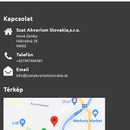
Kapcsolat
Szat Akvarium Slovakia,s​.r​.o​.
Nové Zámky
Nábrežná 38
94002
Telefón
+421907444381
Email
info@szatakvariumslovakia.sk
Térkép