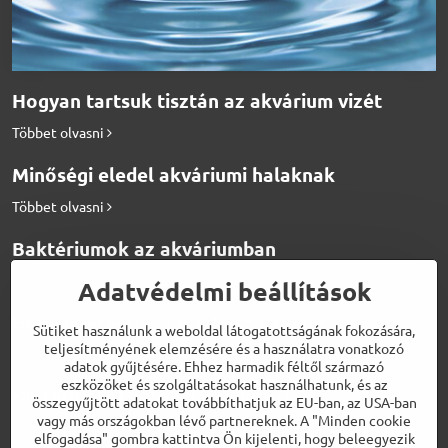
Hogyan tartsuk tisztán az akvárium vizét
Többet olvasni
Minőségi eledel akváriumi halaknak
Többet olvasni
Baktériumok az akváriumban
Többet olvasni
Adatvédelmi beállítások
Hogyan etessük a diszkosz halakat
Sütiket használunk a weboldal látogatottságának fokozására,
teljesítményének elemzésére és a használatra vonatkozó
Többet olvasni
adatok gyűjtésére. Ehhez harmadik féltől származó
eszközöket és szolgáltatásokat használhatunk, és az
Biotermékek a tökéletes vízért
összegyűjtött adatokat továbbíthatjuk az EU-ban, az USA-ban
vagy más országokban lévő partnereknek. A "Minden cookie
Többet olvasni
elfogadása" gombra kattintva Ön kijelenti, hogy beleegyezik