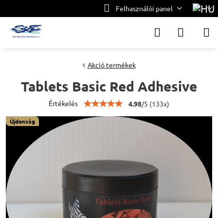
Felhasználói panel
Akció termékek
Tablets Basic Red Adhesive
Értékelés
4.98
/
5
(
133
x)
Újdonság