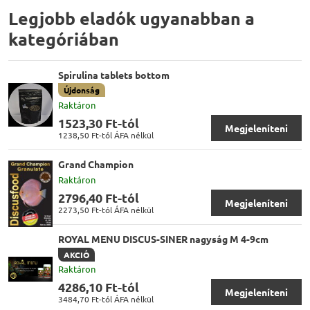
Legjobb eladók ugyanabban a
kategóriában
Spirulina tablets bottom
Újdonság
Raktáron
1523,30 Ft-tól
Megjeleníteni
1238,50 Ft-tól
ÁFA nélkül
Grand Champion
Raktáron
2796,40 Ft-tól
Megjeleníteni
2273,50 Ft-tól
ÁFA nélkül
ROYAL MENU DISCUS-SINER nagyság M 4-9cm
AKCIÓ
Raktáron
4286,10 Ft-tól
Megjeleníteni
3484,70 Ft-tól
ÁFA nélkül