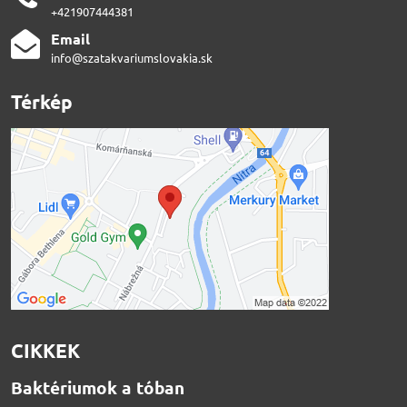
+421907444381
Email
info@szatakvariumslovakia.sk
Térkép
CIKKEK
Baktériumok a tóban