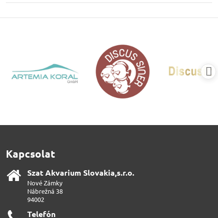
Kapcsolat
Szat Akvarium Slovakia,s​.r​.o​.
Nové Zámky
Nábrežná 38
94002
Telefón