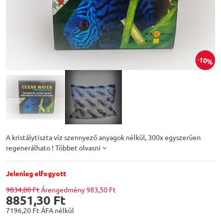
10%
A kristálytiszta víz szennyező anyagok nélkül, 300x egyszerüen
regenerálhato !
Többet olvasni
Jelenleg elfogyott
9834,80 Ft
Árengedmény
983,50 Ft
8851,30 Ft
7196,20 Ft
ÁFA nélkül