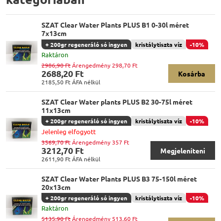
SZAT Clear Water Plants PLUS B1 0-30l méret
7x13cm
+ 200gr regeneráló só ingyen
kristálytiszta víz
-10%
Raktáron
2986,90 Ft
Árengedmény 298,70 Ft
2688,20 Ft
Kosárba
2185,50 Ft
ÁFA nélkül
SZAT Clear Water plants PLUS B2 30-75l méret
11x13cm
+ 200gr regeneráló só ingyen
kristálytiszta víz
-10%
Jelenleg elfogyott
3569,70 Ft
Árengedmény 357 Ft
3212,70 Ft
Megjeleníteni
2611,90 Ft
ÁFA nélkül
SZAT Clear Water Plants PLUS B3 75-150l méret
20x13cm
+ 200gr regeneráló só ingyen
kristálytiszta víz
-10%
Raktáron
5135,90 Ft
Árengedmény 513,60 Ft