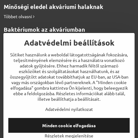
Minőségi eledel akváriumi halaknak
Többet olvasni
Baktériumok az akváriumban
Többet olvasni
Adatvédelmi beállítások
Hogyan etessük a diszkosz halakat
Sütiket használunk a weboldal látogatottságának fokozására,
teljesítményének elemzésére és a használatra vonatkozó
Többet olvasni
adatok gyűjtésére. Ehhez harmadik féltől származó
eszközöket és szolgáltatásokat használhatunk, és az
Biotermékek a tökéletes vízért
összegyűjtött adatokat továbbíthatjuk az EU-ban, az USA-ban
vagy más országokban lévő partnereknek. A "Minden cookie
Többet olvasni
elfogadása" gombra kattintva Ön kijelenti, hogy beleegyezik
ebbe a feldolgozásba. Részletes információkat alább talál,
Weboldalaink
illetve beállíthatja a beállításait.
Adatvédelmi nyilatkozat
Minden cookie elfogadása
©
2026
Szerzői jog
Adatvédelmi beállítások
Adatvédelmi nyilatkozat
Részletek megjelenítése