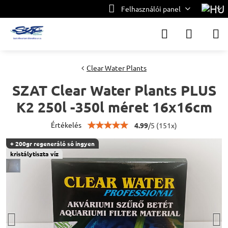
Felhasználói panel
Clear Water Plants
SZAT Clear Water Plants PLUS
K2 250l -350l méret 16x16cm
Értékelés
4.99
/
5
(
151
x)
+ 200gr regeneráló só ingyen
kristálytiszta víz