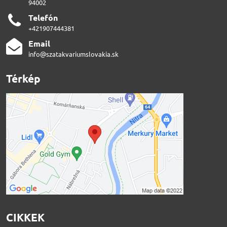
94002
Telefón
+421907444381
Email
info@szatakvariumslovakia.sk
Térkép
CIKKEK