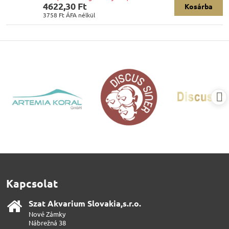
4622,30 Ft
Kosárba
3758 Ft
ÁFA nélkül
Kapcsolat
Szat Akvarium Slovakia,s​.r​.o​.
Nové Zámky
Nábrežná 38