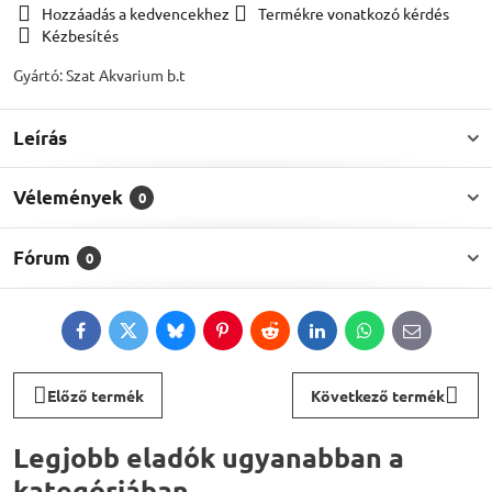
Hozzáadás a kedvencekhez
Termékre vonatkozó kérdés
Kézbesítés
Gyártó:
Szat Akvarium b.t
Leírás
Vélemények
0
Fórum
0
Facebook
Twitter
Bluesky
Pinterest
Reddit
LinkedIn
WhatsApp
E-
mail
Előző termék
Következő termék
Legjobb eladók ugyanabban a
kategóriában