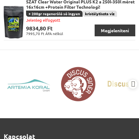
SZAT Clear Water Original PLUS K2 a 250l-350l méret
16x16cm +Protein Filter Technologi!
+ 200gr regeneráló só ingyen
kristálytiszta víz
Jelenleg elfogyott
9834,80 Ft
Megjeleníteni
7995,70 Ft
ÁFA nélkül
Kapcsolat