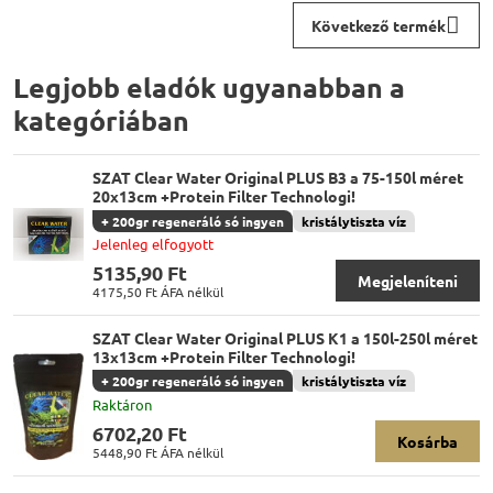
Következő termék
Legjobb eladók ugyanabban a
kategóriában
SZAT Clear Water Original PLUS B3 a 75-150l méret
20x13cm +Protein Filter Technologi!
+ 200gr regeneráló só ingyen
kristálytiszta víz
Jelenleg elfogyott
5135,90 Ft
Megjeleníteni
4175,50 Ft
ÁFA nélkül
SZAT Clear Water Original PLUS K1 a 150l-250l méret
13x13cm +Protein Filter Technologi!
+ 200gr regeneráló só ingyen
kristálytiszta víz
Raktáron
6702,20 Ft
Kosárba
5448,90 Ft
ÁFA nélkül