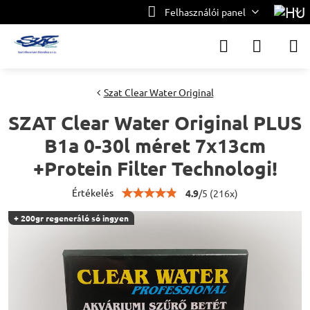
Felhasználói panel
Szat Clear Water Original
SZAT Clear Water Original PLUS
B1a 0-30l méret 7x13cm
+Protein Filter Technologi!
Értékelés
4.9
/
5
(
216
x)
+ 200gr regeneráló só ingyen