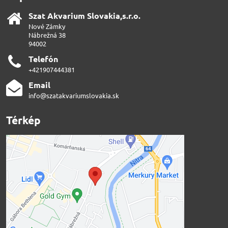
Szat Akvarium Slovakia,s​.r​.o​.
Nové Zámky
Nábrežná 38
94002
Telefón
+421907444381
Email
info@szatakvariumslovakia.sk
Térkép