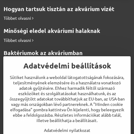
Hogyan tartsuk tisztán az akvárium vizét
Többet olvasni
Minőségi eledel akváriumi halaknak
Többet olvasni
Baktériumok az akváriumban
Többet olvasni
Adatvédelmi beállítások
Hogyan etessük a diszkosz halakat
Sütiket használunk a weboldal látogatottságának fokozására,
teljesítményének elemzésére és a használatra vonatkozó
Többet olvasni
adatok gyűjtésére. Ehhez harmadik féltől származó
eszközöket és szolgáltatásokat használhatunk, és az
Biotermékek a tökéletes vízért
összegyűjtött adatokat továbbíthatjuk az EU-ban, az USA-ban
vagy más országokban lévő partnereknek. A "Minden cookie
Többet olvasni
elfogadása" gombra kattintva Ön kijelenti, hogy beleegyezik
ebbe a feldolgozásba. Részletes információkat alább talál,
Weboldalaink
illetve beállíthatja a beállításait.
Adatvédelmi nyilatkozat