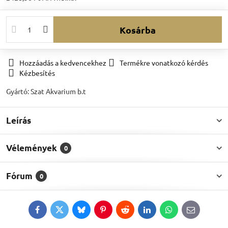
Kosárba
Hozzáadás a kedvencekhez
Termékre vonatkozó kérdés
Kézbesítés
Gyártó:
Szat Akvarium b.t
Leírás
Vélemények
0
Fórum
0
Facebook
Twitter
Bluesky
Pinterest
Reddit
LinkedIn
WhatsApp
E-
mail